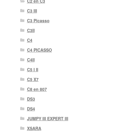
C2 en C3
C3 III
C3 Picasso
C3II
C4
C4 PICASSO
C4II
C5 I II
C5 X7
C8 en 807
DS3
DS4
JUMPY III EXPERT III
XSARA