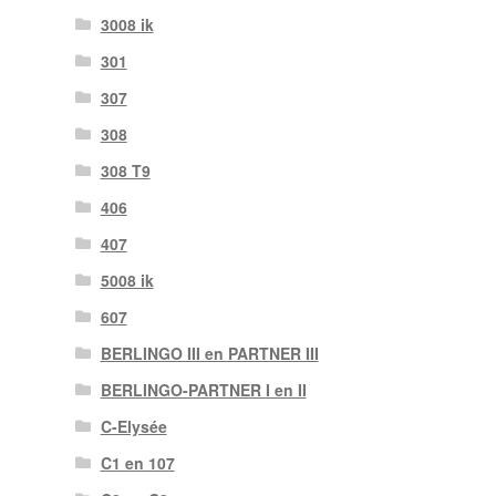
3008 ik
301
307
308
308 T9
406
407
5008 ik
607
BERLINGO III en PARTNER III
BERLINGO-PARTNER I en II
C-Elysée
C1 en 107