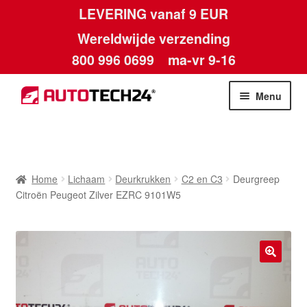
LEVERING vanaf 9 EUR
Wereldwijde verzending
800 996 0699
ma-vr 9-16
Ga
Ga
Menu
door
naar
naar
de
Home
navigatie
inhoud
Afdruk
Home
Lichaam
Deurkrukken
C2 en C3
Deurgreep
Citroën Peugeot Zilver EZRC 9101W5
Algemene voorwaarden
Betalingen
🔍
Contact