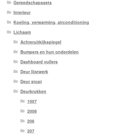
Gereedschapssets
Interieur
Koeling, verwarming, airconditioning
Lichaam
Achteruitkijkspiegel
Bumpers en hun onderdelen
Dashboard vullers
Deur lijstwerk
Deur stopt
Deurkrukken
1007
2008
206
207