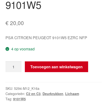
9101W5
€
20,00
PSA CITROEN PEUGEOT 9101W5 EZRC NFP
4 op voorraad
Deurgreep
Toevoegen aan winkelwagen
Citroën
Peugeot
Zilver
EZRC
SKU:
5294-M12_K16a
Categorieën:
C2 en C3
,
Deurkrukken
,
Lichaam
9101W5
Tag:
9101W5
hoeveelheid