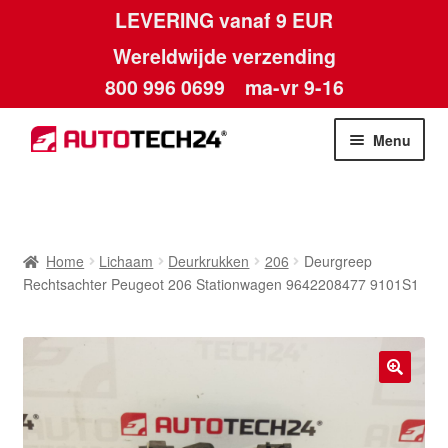
LEVERING vanaf 9 EUR
Wereldwijde verzending
800 996 0699
ma-vr 9-16
Ga
Ga
Menu
door
naar
naar
de
Home
navigatie
inhoud
Afdruk
Home
Lichaam
Deurkrukken
206
Deurgreep
Rechtsachter Peugeot 206 Stationwagen 9642208477 9101S1
Algemene voorwaarden
Betalingen
🔍
Contact