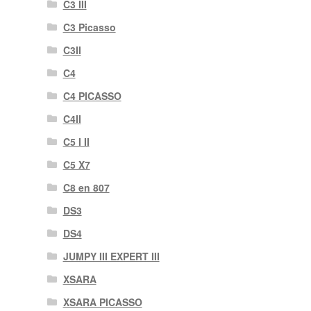
C3 III
C3 Picasso
C3II
C4
C4 PICASSO
C4II
C5 I II
C5 X7
C8 en 807
DS3
DS4
JUMPY III EXPERT III
XSARA
XSARA PICASSO