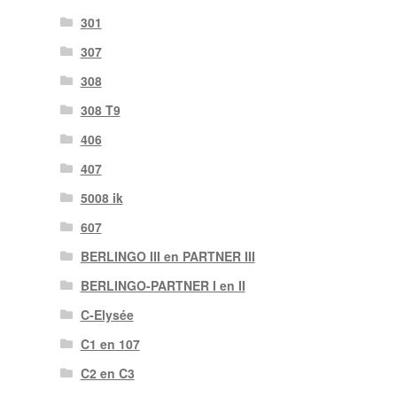
301
307
308
308 T9
406
407
5008 ik
607
BERLINGO III en PARTNER III
BERLINGO-PARTNER I en II
C-Elysée
C1 en 107
C2 en C3