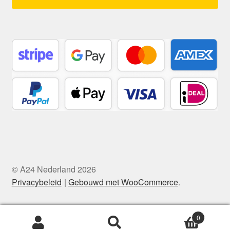
© A24 Nederland 2026
Privacybeleid
Gebouwd met WooCommerce
.
0
Zoeken
Zoeken