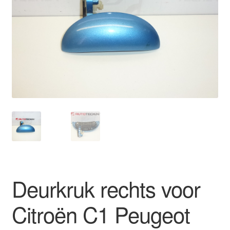
Kassa
Klachten
Klachtenprocedure
Levering
Mijn account
Over ons
Privacybeleid
Deurkruk rechts voor
Wereldwijde verzending
Citroën C1 Peugeot
Winkelwagen