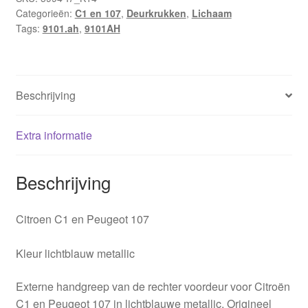
Categorieën:
C1 en 107
,
Deurkrukken
,
Lichaam
Peugeot
Tags:
9101.ah
,
9101AH
107
blauw
metallic
9101AH
Beschrijving
hoeveelheid
Extra informatie
Beschrijving
Citroen C1 en Peugeot 107
Kleur lichtblauw metallic
Externe handgreep van de rechter voordeur voor Citroën
C1 en Peugeot 107 in lichtblauwe metallic. Origineel