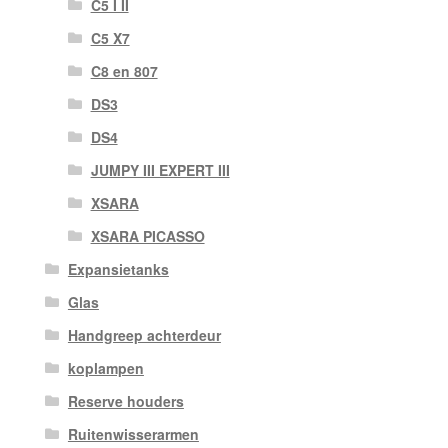
C5 I II
C5 X7
C8 en 807
DS3
DS4
JUMPY III EXPERT III
XSARA
XSARA PICASSO
Expansietanks
Glas
Handgreep achterdeur
koplampen
Reserve houders
Ruitenwisserarmen