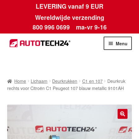
LEVERING vanaf 9 EUR
Wereldwijde verzending
800 996 0699
ma-vr 9-16
Ga
Ga
Menu
door
naar
naar
de
Home
navigatie
inhoud
Afdruk
Home
Lichaam
Deurkrukken
C1 en 107
Deurkruk
rechts voor Citroën C1 Peugeot 107 blauw metallic 9101AH
Algemene voorwaarden
Betalingen
🔍
Contact