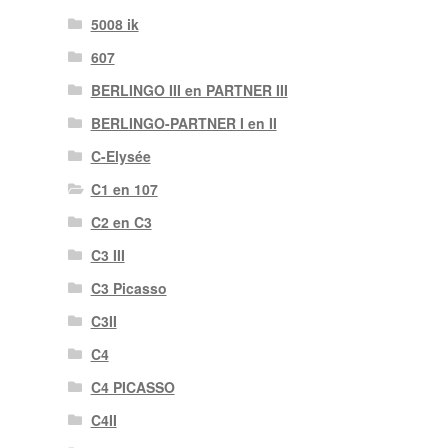
5008 ik
607
BERLINGO III en PARTNER III
BERLINGO-PARTNER I en II
C-Elysée
C1 en 107
C2 en C3
C3 III
C3 Picasso
C3II
C4
C4 PICASSO
C4II