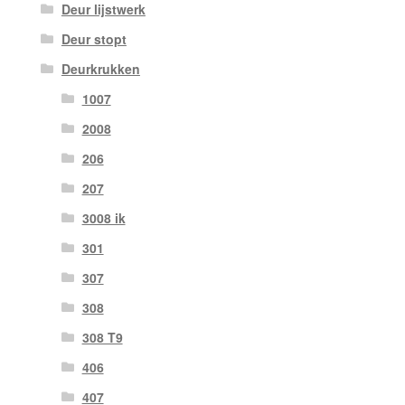
Deur lijstwerk
Deur stopt
Deurkrukken
1007
2008
206
207
3008 ik
301
307
308
308 T9
406
407