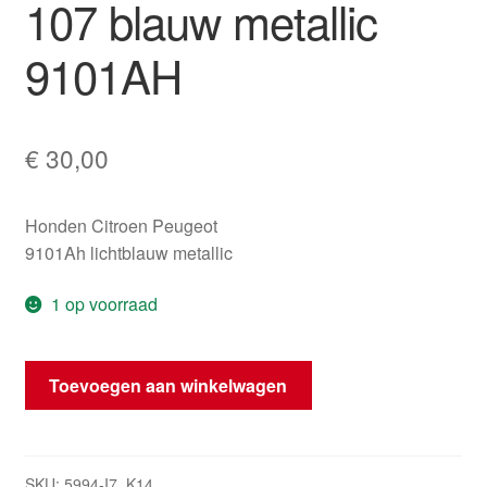
107 blauw metallic
9101AH
€
30,00
Honden Citroen Peugeot
9101Ah lichtblauw metallic
1 op voorraad
Deurkruk
Toevoegen aan winkelwagen
rechts
voor
Citroën
C1
SKU:
5994-I7_K14