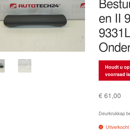
Bestu
en II
9331L
Onder
Houdt u op
voorraad i
€
61,00
Deurkrukkap be
Uitverkocht