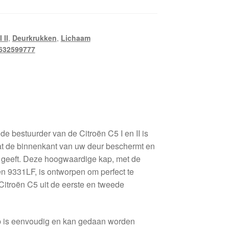
 II
,
Deurkrukken
,
Lichaam
632599777
 bestuurder van de Citroën C5 I en II is
t de binnenkant van uw deur beschermt en
ng geeft. Deze hoogwaardige kap, met de
 9331LF, is ontworpen om perfect te
Citroën C5 uit de eerste en tweede
p is eenvoudig en kan gedaan worden