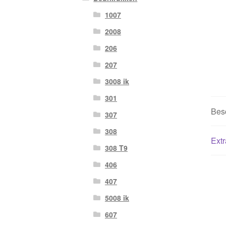
1007
2008
206
207
3008 ik
301
Besc
307
308
Extr
308 T9
406
407
5008 ik
607