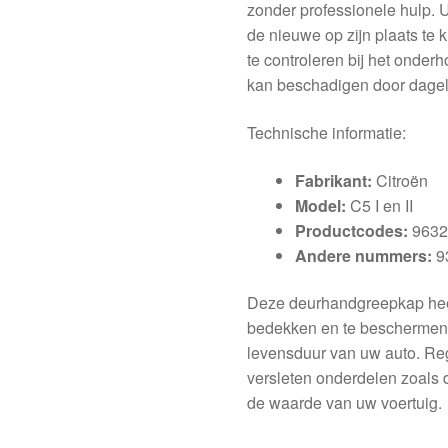
zonder professionele hulp. U
de nieuwe op zijn plaats te 
te controleren bij het onde
kan beschadigen door dagelij
Technische informatie:
Fabrikant:
Citroën
Model:
C5 I en II
Productcodes:
9632
Andere nummers:
9
Deze deurhandgreepkap heef
bedekken en te beschermen t
levensduur van uw auto. Re
versleten onderdelen zoals 
de waarde van uw voertuig.