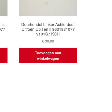
hts
Deurhendel Linker Achterdeur
977
Citroën C5 I en II 9631831077
9101S7 KCH
€
30,00
Toevoegen aan
winkelwagen