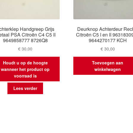
chterklep Handgreep Grijs
Deurknop Achterdeur Rec
taal PSA Citroën C4 C5 II
Citroën C5 I en II 9631830
9649858777 8726Q8
9644270177 KCH
€
30,00
€
30,00
Houdt u op de hoogte
Toevoegen aan
wanneer het product op
winkelwagen
voorraad is
Lees verder