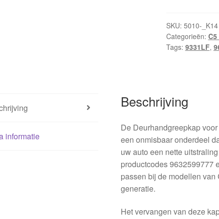
SKU:
5010-_K14
Categorieën:
C5 I
Tags:
9331LF
,
9
Beschrijving
hrijving
De Deurhandgreepkap voor de
a informatie
een onmisbaar onderdeel da
uw auto een nette uitstrali
productcodes 9632599777 en
passen bij de modellen van 
generatie.
Het vervangen van deze ka