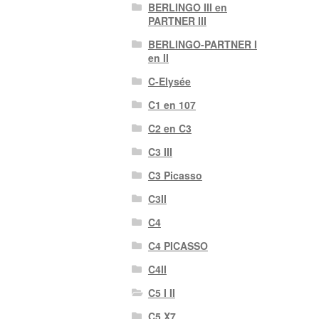
BERLINGO III en
PARTNER III
BERLINGO-PARTNER I
en II
C-Elysée
C1 en 107
C2 en C3
C3 III
C3 Picasso
C3II
C4
C4 PICASSO
C4II
C5 I II
C5 X7