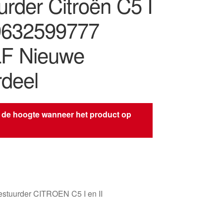
urder Citroën C5 I
 9632599777
F Nieuwe
deel
 de hoogte wanneer het product op
s
stuurder CITROEN C5 I en II