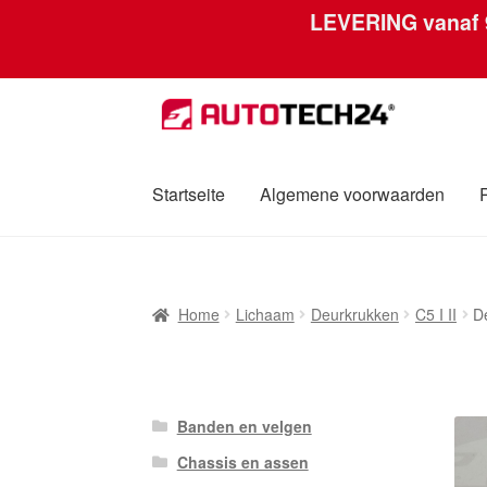
LEVERING vanaf
Ga
Ga
door
naar
naar
de
navigatie
inhoud
Startseite
Algemene voorwaarden
Home
Afdruk
Algemene voorwaarden
Betali
Home
Lichaam
Deurkrukken
C5 I II
D
Over ons
Privacybeleid
Wereldwijde verzen
Banden en velgen
Chassis en assen