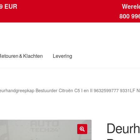
 9 EUR
Werel
800 99
Retouren & Klachten
Levering
ngen
Contact
Kassa
Klachten
Klachtenprocedure
Levering
Mijn acc
eurhandgreepkap Bestuurder Citroën C5 I en II 9632599777 9331LF 
ding
Winkelwagen
Deurh
🔍