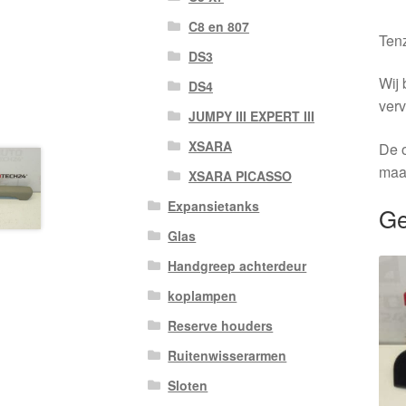
C8 en 807
Tenz
DS3
Wij 
DS4
verv
JUMPY III EXPERT III
XSARA
De o
maa
XSARA PICASSO
Expansietanks
Ge
Glas
Handgreep achterdeur
koplampen
Reserve houders
Ruitenwisserarmen
Sloten