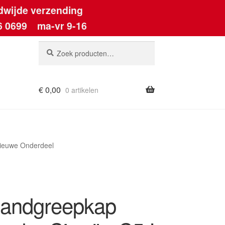
dwijde verzending
6 0699
ma-vr 9-16
Zoeken
Zoeken
naar:
€
0,00
0 artikelen
ount
Nieuwe Onderdeel
andgreepkap