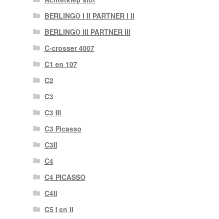
BERLINGO I II PARTNER I II
BERLINGO III PARTNER III
C-crosser 4007
C1 en 107
C2
C3
C3 III
C3 Picasso
C3II
C4
C4 PICASSO
C4II
C5 I en II