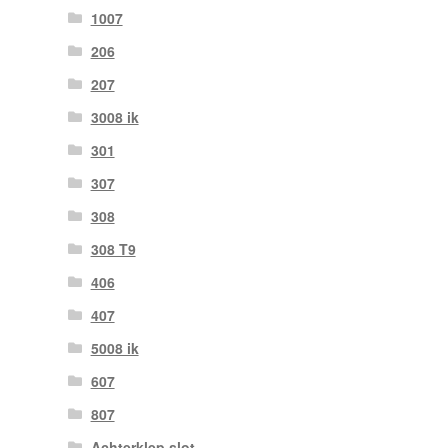
1007
206
207
3008 ik
301
307
308
308 T9
406
407
5008 ik
607
807
Achterklep slot