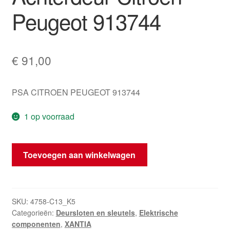
Peugeot 913744
€
91,00
PSA CITROEN PEUGEOT 913744
1 op voorraad
Deurenslot
Toevoegen aan winkelwagen
Linker
Achterdeur
Citroën
Peugeot
SKU:
4758-C13_K5
Categorieën:
Deursloten en sleutels
,
Elektrische
913744
componenten
,
XANTIA
hoeveelheid