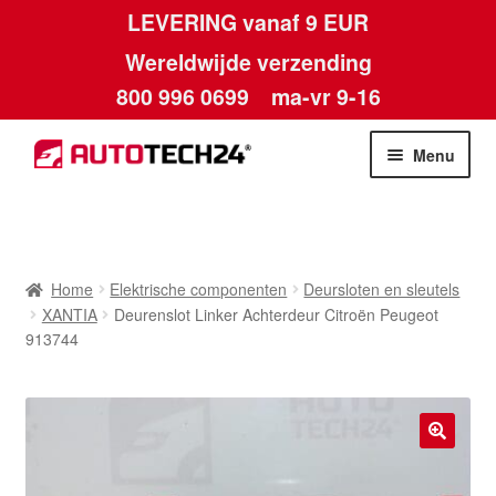
LEVERING vanaf 9 EUR
Wereldwijde verzending
800 996 0699
ma-vr 9-16
Ga
Ga
Menu
door
naar
naar
de
Home
navigatie
inhoud
Afdruk
Home
Elektrische componenten
Deursloten en sleutels
XANTIA
Deurenslot Linker Achterdeur Citroën Peugeot
Algemene voorwaarden
913744
Betalingen
Contact
🔍