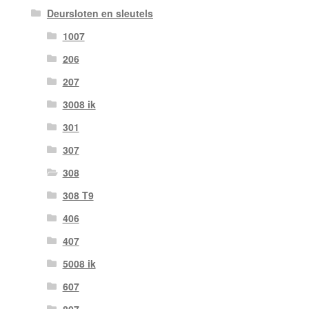
Deursloten en sleutels
1007
206
207
3008 ik
301
307
308
308 T9
406
407
5008 ik
607