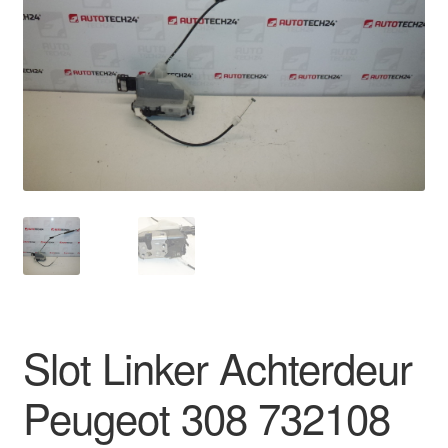
Kassa
Klachten
Klachtenprocedure
Levering
Mijn account
Over ons
Privacybeleid
Slot Linker Achterdeur
Wereldwijde verzending
Peugeot 308 732108
Winkelwagen