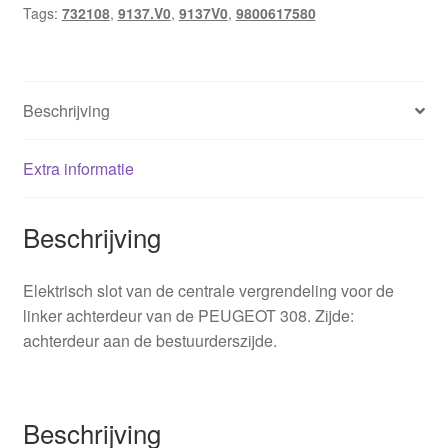
Tags:
732108
,
9137.V0
,
9137V0
,
9800617580
hoeveelheid
Beschrijving
Extra informatie
Beschrijving
Elektrisch slot van de centrale vergrendeling voor de
linker achterdeur van de PEUGEOT 308. Zijde:
achterdeur aan de bestuurderszijde.
Beschrijving