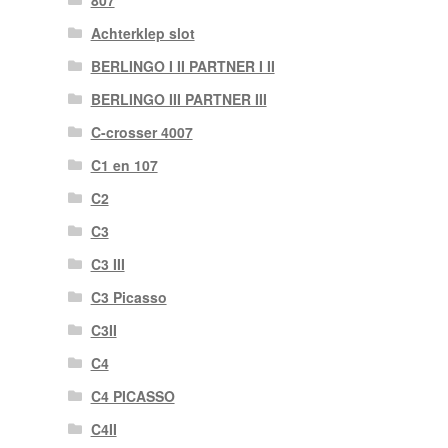
807
Achterklep slot
BERLINGO I II PARTNER I II
BERLINGO III PARTNER III
C-crosser 4007
C1 en 107
C2
C3
C3 III
C3 Picasso
C3II
C4
C4 PICASSO
C4II