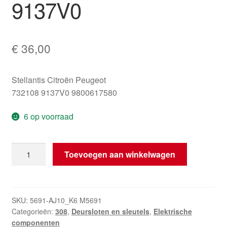
9137V0
€
36,00
Stellantis Citroën Peugeot
732108 9137V0 9800617580
6 op voorraad
Slot
Toevoegen aan winkelwagen
Linker
Achterdeur
Peugeot
308
SKU:
5691-AJ10_K6 M5691
Categorieën:
308
,
Deursloten en sleutels
,
Elektrische
732108
componenten
9137V0