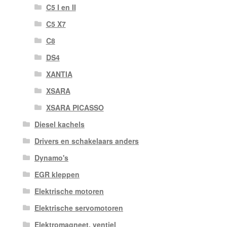
C5 I en II
C5 X7
C8
DS4
XANTIA
XSARA
XSARA PICASSO
Diesel kachels
Drivers en schakelaars anders
Dynamo's
EGR kleppen
Elektrische motoren
Elektrische servomotoren
Elektromagneet. ventiel