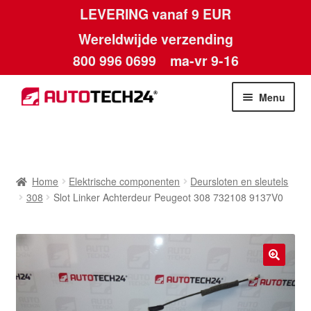
LEVERING vanaf 9 EUR
Wereldwijde verzending
800 996 0699
ma-vr 9-16
Ga
Ga
Menu
door
naar
naar
de
Home
navigatie
inhoud
Afdruk
Home
Elektrische componenten
Deursloten en sleutels
308
Slot Linker Achterdeur Peugeot 308 732108 9137V0
Algemene voorwaarden
Betalingen
🔍
Contact