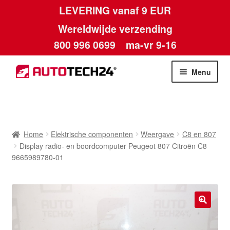
LEVERING vanaf 9 EUR
Wereldwijde verzending
800 996 0699
ma-vr 9-16
Ga
Ga
Menu
door
naar
naar
de
Home
navigatie
inhoud
Afdruk
Home
Elektrische componenten
Weergave
C8 en 807
Display radio- en boordcomputer Peugeot 807 Citroën C8
Algemene voorwaarden
9665989780-01
Betalingen
Contact
🔍