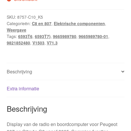
SKU:
8757-C10_K5
Categorieën:
C8 en 807
,
Elektrische componenten
,
Weergave
Tags:
6593T6
,
6593T7)
,
9665989780
,
9665989780-01
,
9821852480
,
V1503
,
V71.3
Beschrijving
Extra informatie
Beschrijving
Display van de radio en boordcomputer voor Peugeot