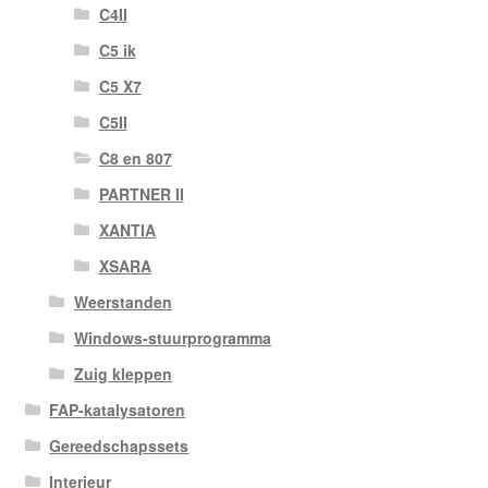
C4II
C5 ik
C5 X7
C5II
C8 en 807
PARTNER II
XANTIA
XSARA
Weerstanden
Windows-stuurprogramma
Zuig kleppen
FAP-katalysatoren
Gereedschapssets
Interieur