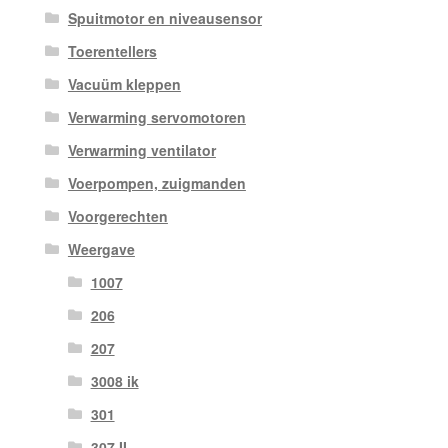
Spuitmotor en niveausensor
Toerentellers
Vacuüm kleppen
Verwarming servomotoren
Verwarming ventilator
Voerpompen, zuigmanden
Voorgerechten
Weergave
1007
206
207
3008 ik
301
307 II