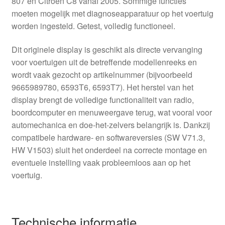
807 en Citroën C8 vanaf 2005. Sommige functies
moeten mogelijk met diagnoseapparatuur op het voertuig
worden ingesteld. Getest, volledig functioneel.
Dit originele display is geschikt als directe vervanging
voor voertuigen uit de betreffende modellenreeks en
wordt vaak gezocht op artikelnummer (bijvoorbeeld
9665989780, 6593T6, 6593T7). Het herstel van het
display brengt de volledige functionaliteit van radio,
boordcomputer en menuweergave terug, wat vooral voor
automechanica en doe-het-zelvers belangrijk is. Dankzij
compatibele hardware- en softwareversies (SW V71.3,
HW V1503) sluit het onderdeel na correcte montage en
eventuele instelling vaak probleemloos aan op het
voertuig.
Technische informatie