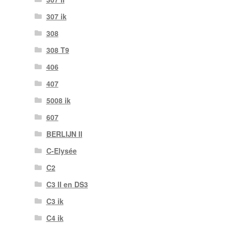
307 ik
308
308 T9
406
407
5008 ik
607
BERLIJN II
C-Elysée
C2
C3 II en DS3
C3 ik
C4 ik