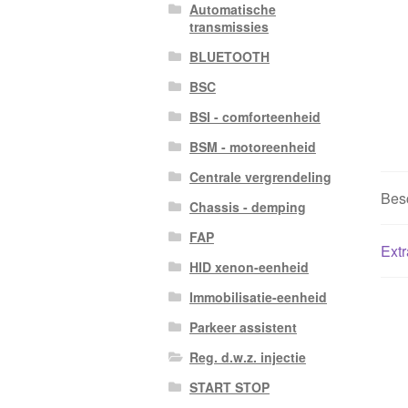
Automatische
transmissies
BLUETOOTH
BSC
BSI - comforteenheid
BSM - motoreenheid
Centrale vergrendeling
Besc
Chassis - demping
FAP
Extr
HID xenon-eenheid
Immobilisatie-eenheid
Parkeer assistent
Reg. d.w.z. injectie
START STOP