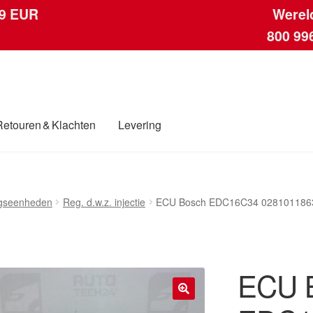
 9 EUR
Werel
800 99
Retouren & Klachten
Levering
ngen
Contact
Kassa
Klachten
Klachtenprocedure
Levering
Mijn acc
ngseenheden
Reg. d.w.z. injectie
ECU Bosch EDC16C34 028101186
ding
Winkelwagen
ECU 
🔍