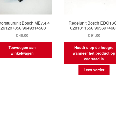
torstuurunit Bosch ME7.4.4
Regelunit Bosch EDC16
0261207858 9649314580
0281011558 965697468
€
48,00
€
91,00
Toevoegen aan
Houdt u op de hoogte
winkelwagen
wanneer het product op
voorraad is
Lees verder