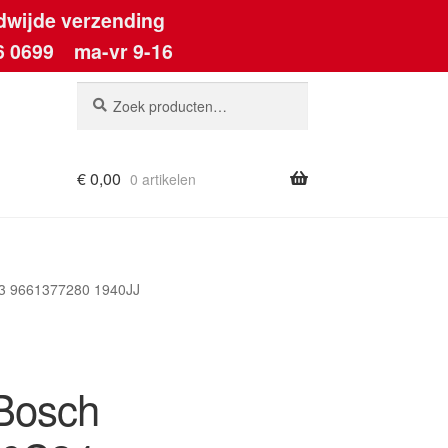
dwijde verzending
6 0699
ma-vr 9-16
Zoeken
Zoeken
naar:
€
0,00
0 artikelen
ount
3 9661377280 1940JJ
Bosch