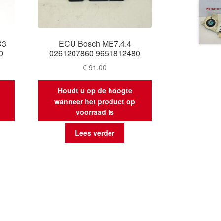
C3
ECU Bosch ME7.4.4
0
0261207860 9651812480
€
91,00
Houdt u op de hoogte
wanneer het product op
voorraad is
Lees verder