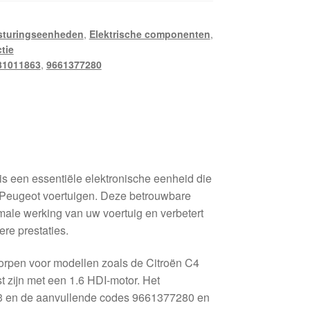
sturingseenheden
,
Elektrische componenten
,
ctie
81011863
,
9661377280
een essentiële elektronische eenheid die
n Peugeot voertuigen. Deze betrouwbare
imale werking van uw voertuig en verbetert
ere prestaties.
orpen voor modellen zoals de Citroën C4
t zijn met een 1.6 HDI-motor. Het
 en de aanvullende codes 9661377280 en