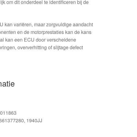
 om dit onderdeel te identificeren bij de
 kan variëren, maar zorgvuldige aandacht
onenten en de motorprestaties kan de kans
tal kan een ECU door verscheidene
ringen, oververhitting of slijtage defect
matie
011863
661377280, 1940JJ