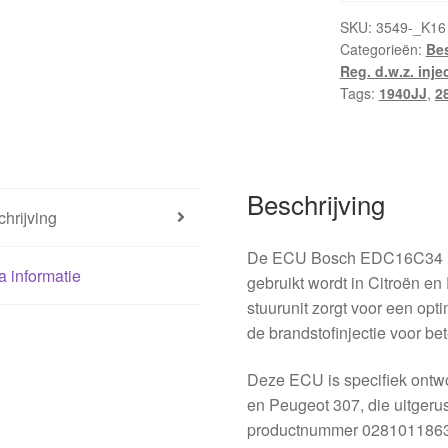
SKU:
3549-_K16
Categorieën:
Be
Reg. d.w.z. inje
Tags:
1940JJ
,
2
Beschrijving
hrijving
De ECU Bosch EDC16C34 is 
a informatie
gebruikt wordt in Citroën e
stuurunit zorgt voor een opt
de brandstofinjectie voor bet
Deze ECU is specifiek ontw
en Peugeot 307, die uitgerus
productnummer 0281011863