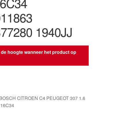
6C34
011863
77280 1940JJ
 de hoogte wanneer het product op
s
 BOSCH CITROEN C4 PEUGEOT 307 1.6
C16C34