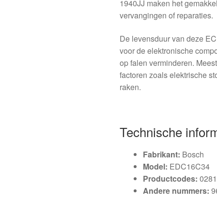
1940JJ maken het gemakkelijk
vervangingen of reparaties.
De levensduur van deze ECU
voor de elektronische comp
op falen verminderen. Mees
factoren zoals elektrische sto
raken.
Technische infor
Fabrikant:
Bosch
Model:
EDC16C34
Productcodes:
0281
Andere nummers:
9