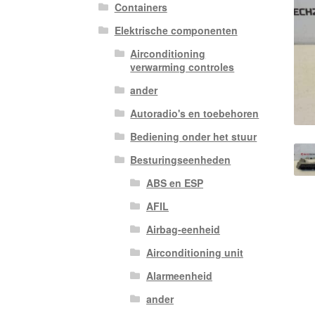
Containers
Elektrische componenten
Airconditioning
verwarming controles
ander
Autoradio's en toebehoren
Bediening onder het stuur
Besturingseenheden
ABS en ESP
AFIL
Airbag-eenheid
Airconditioning unit
Alarmeenheid
ander