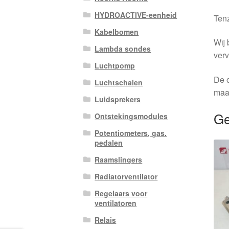
HYDROACTIVE-eenheid
Tenz
Kabelbomen
Wij 
Lambda sondes
verv
Luchtpomp
De o
Luchtschalen
maa
Luidsprekers
Ge
Ontstekingsmodules
Potentiometers, gas.
pedalen
Raamslingers
Radiatorventilator
Regelaars voor
ventilatoren
Relais