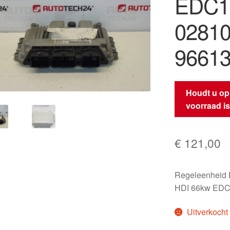
EDC1
0281
96613
Houdt u op
voorraad i
€
121,00
Regeleenheid
HDI 66kw ED
Uitverkocht