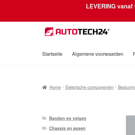
LEVERING vanaf
Ga
Ga
door
naar
naar
de
navigatie
inhoud
Startseite
Algemene voorwaarden
Home
Afdruk
Algemene voorwaarden
Betali
Home
Elektrische componenten
Besturi
Over ons
Privacybeleid
Wereldwijde verzen
Banden en velgen
Chassis en assen