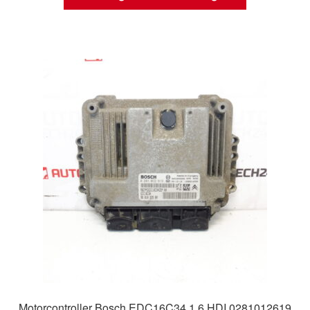
Motorcontroller Bosch EDC16C34 1.6 HDI 0281012619