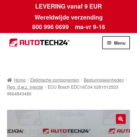
LEVERING vanaf 9 EUR
Wereldwijde verzending
800 996 0699
ma-vr 9-16
Ga
Ga
Menu
door
naar
naar
de
Home
navigatie
inhoud
Afdruk
Home
Elektrische componenten
Besturingseenheden
Reg. d.w.z. injectie
ECU Bosch EDC16C34 0281012523
Algemene voorwaarden
9664843480
Betalingen
Contact
🔍