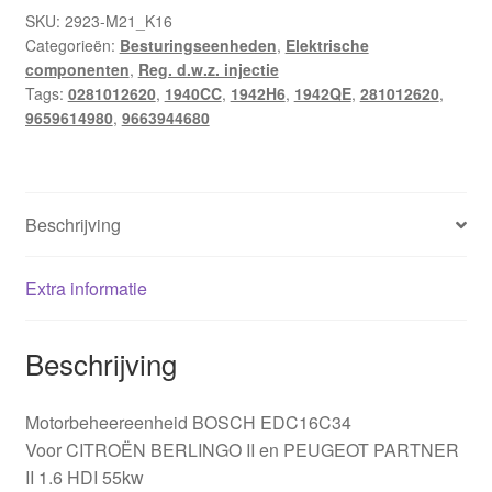
Peugeot
SKU:
2923-M21_K16
Categorieën:
Besturingseenheden
,
Elektrische
0281012620
componenten
,
Reg. d.w.z. injectie
9663944680
Tags:
0281012620
,
1940CC
,
1942H6
,
1942QE
,
281012620
,
hoeveelheid
9659614980
,
9663944680
Beschrijving
Extra informatie
Beschrijving
Motorbeheereenheid BOSCH EDC16C34
Voor CITROËN BERLINGO II en PEUGEOT PARTNER
II 1.6 HDI 55kw