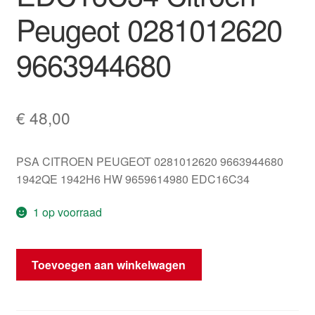
Peugeot 0281012620
9663944680
€
48,00
PSA CITROEN PEUGEOT 0281012620 9663944680
1942QE 1942H6 HW 9659614980 EDC16C34
1 op voorraad
ECU
Toevoegen aan winkelwagen
Bosch
EDC16C34
Citroën