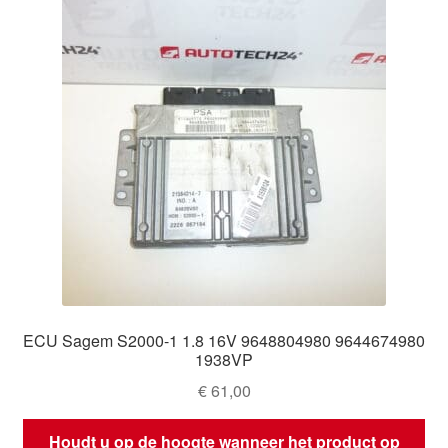
ECU Sagem S2000-1 1.8 16V 9648804980 9644674980
1938VP
€
61,00
Houdt u op de hoogte wanneer het product op