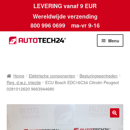
LEVERING vanaf 9 EUR
Wereldwijde verzending
800 996 0699
ma-vr 9-16
Ga
Ga
Menu
door
naar
naar
de
Home
navigatie
inhoud
Afdruk
Home
Elektrische componenten
Besturingseenheden
Reg. d.w.z. injectie
ECU Bosch EDC16C34 Citroën Peugeot
Algemene voorwaarden
0281012620 9663944680
Betalingen
Contact
🔍