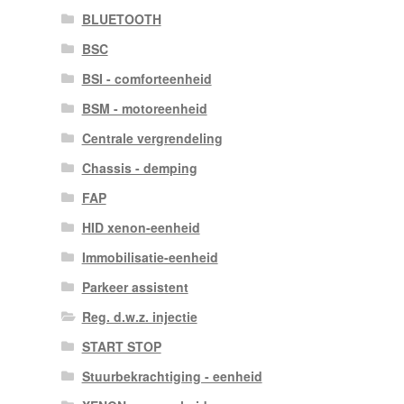
BLUETOOTH
BSC
BSI - comforteenheid
BSM - motoreenheid
Centrale vergrendeling
Chassis - demping
FAP
HID xenon-eenheid
Immobilisatie-eenheid
Parkeer assistent
Reg. d.w.z. injectie
START STOP
Stuurbekrachtiging - eenheid