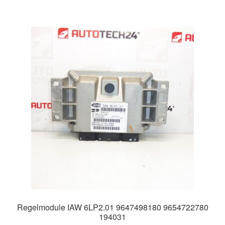
Regelmodule IAW 6LP2.01 9647498180 9654722780
194031