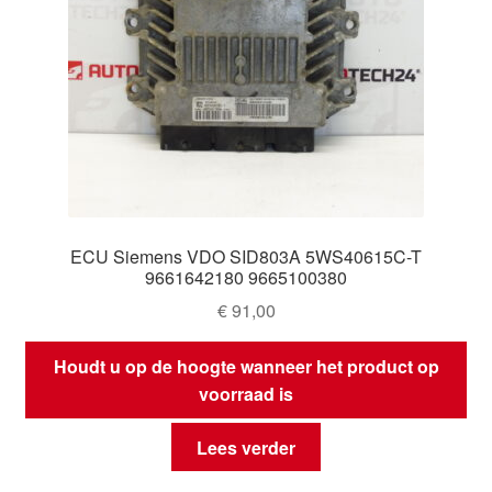
ECU Siemens VDO SID803A 5WS40615C-T
9661642180 9665100380
€
91,00
Houdt u op de hoogte wanneer het product op
voorraad is
Lees verder