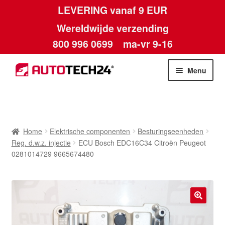
LEVERING vanaf 9 EUR
Wereldwijde verzending
800 996 0699
ma-vr 9-16
Ga
Ga
Menu
door
naar
naar
de
Home
navigatie
inhoud
Afdruk
Home
Elektrische componenten
Besturingseenheden
Reg. d.w.z. injectie
ECU Bosch EDC16C34 Citroën Peugeot
Algemene voorwaarden
0281014729 9665674480
Betalingen
Contact
🔍