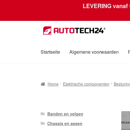
LEVERING vanaf
Ga
Ga
door
naar
naar
de
navigatie
inhoud
Startseite
Algemene voorwaarden
Home
Afdruk
Algemene voorwaarden
Betali
Home
Elektrische componenten
Besturi
Over ons
Privacybeleid
Wereldwijde verzen
Banden en velgen
Chassis en assen