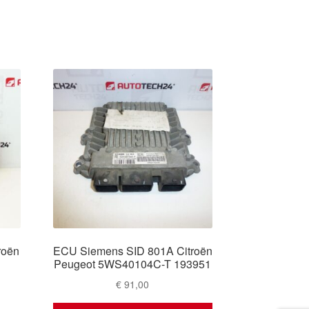
roën
ECU Siemens SID 801A Citroën
Peugeot 5WS40104C-T 193951
€
91,00