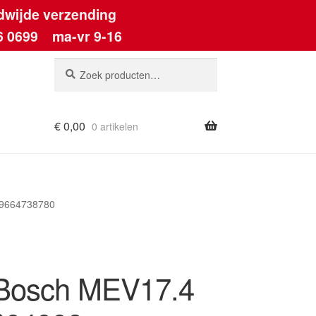
dwijde verzending
6 0699
ma-vr 9-16
Zoeken
Zoeken
naar:
€
0,00
0 artikelen
ount
 9664738780
Bosch MEV17.4