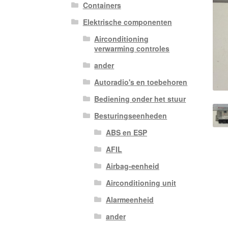
Containers
Elektrische componenten
Airconditioning
verwarming controles
ander
Autoradio's en toebehoren
Bediening onder het stuur
Besturingseenheden
ABS en ESP
AFIL
Airbag-eenheid
Airconditioning unit
Alarmeenheid
ander