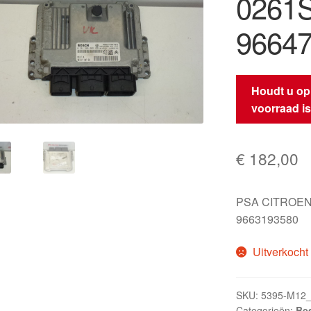
0261
9664
Houdt u op
voorraad i
€
182,00
PSA CITROEN
9663193580
Uitverkocht
SKU:
5395-M12
Categorieën:
Be