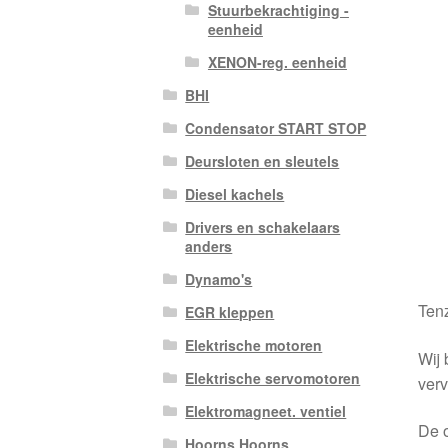
Stuurbekrachtiging -
eenheid
XENON-reg. eenheid
BHI
Condensator START STOP
Deursloten en sleutels
Diesel kachels
Drivers en schakelaars
anders
Dynamo's
Tenz
EGR kleppen
Elektrische motoren
Wij 
Elektrische servomotoren
verv
Elektromagneet. ventiel
De o
Hoorns Hoorns