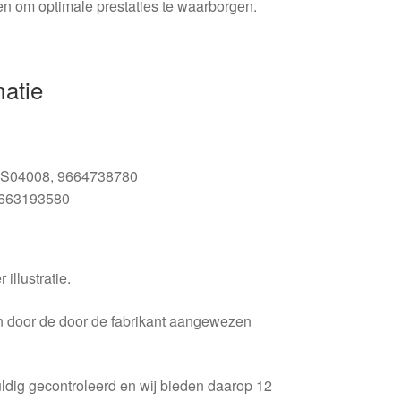
gen om optimale prestaties te waarborgen.
matie
S04008, 9664738780
663193580
 illustratie.
en door de door de fabrikant aangewezen
ldig gecontroleerd en wij bieden daarop 12