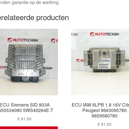
nden garantie op de werking.
relateerde producten
ECU Siemens SID 803A
ECU IAW 6LPB 1.8 16V Cit
655534080 5WS40264E-T
Peugeot 9663095780
9659580780
€
61,00
€
91,00