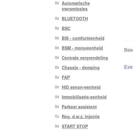
Automatische
transmissies
BLUETOOTH
BSC
BSI - comforteenheid
BSM - motoreenheid
Besc
Centrale vergrendeling
Extr
Chassis - demping
FAP
HID xenon-eenheid
Immobilisatie-eenheid
Parkeer assistent
Reg. d.w.z. injectie
START STOP