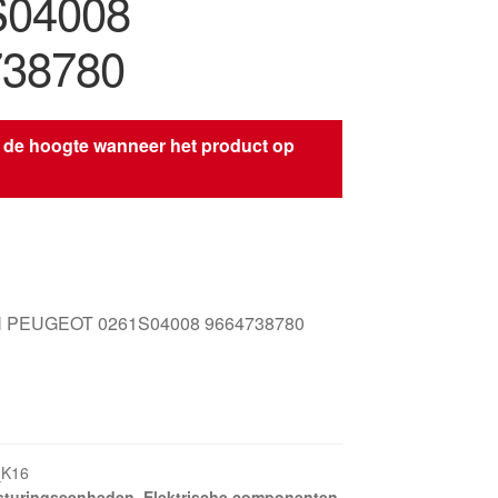
S04008
738780
 de hoogte wanneer het product op
s
 PEUGEOT 0261S04008 9664738780
_K16
sturingseenheden
,
Elektrische componenten
,