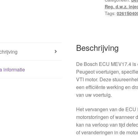
Reg. d.w.z. inje
Tags:
0261S040
Beschrijving
hrijving
De Bosch ECU MEV17.4 is ee
a informatie
Peugeot voertuigen, specifi
VTI motor. Deze stuureenhei
een efficiënte werking en d
van uw voertuig.
Het vervangen van de ECU i
motorstoringen of wanneer d
kan na verloop van tijd defec
of veranderingen in de motorc