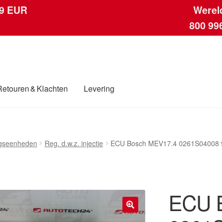
 9 EUR
Werel
800 99
Retouren & Klachten
Levering
ngen
Contact
Kassa
Klachten
Klachtenprocedure
Levering
Mijn acc
ngseenheden
Reg. d.w.z. injectie
ECU Bosch MEV17.4 0261S04008
ding
Winkelwagen
ECU 
🔍