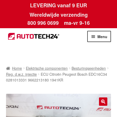
LEVERING vanaf 9 EUR
Wereldwijde verzending
800 996 0699
ma-vr 9-16
Ga
Ga
Menu
door
naar
naar
de
Home
navigatie
inhoud
Afdruk
Home
Elektrische componenten
Besturingseenheden
Reg. d.w.z. injectie
ECU Citroën Peugeot Bosch EDC16C34
Algemene voorwaarden
0281013331 9662213180 1941KR
Betalingen
Contact
🔍