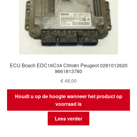
ECU Bosch EDC16C34 Citroën Peugeot 0281012620
9661813780
€
48,00
Houdt u op de hoogte wanneer het product op
voorraad is
Lees verder