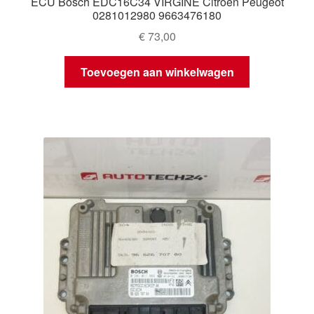
ECU Bosch EDC16C34 VIRGINE Citroën Peugeot
0281012980 9663476180
€
73,00
Toevoegen aan winkelwagen