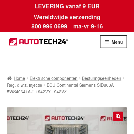
LEVERING vanaf 9 EUR
Wereldwijde verzending
800 996 0699
ma-vr 9-16
Ga
Ga
Menu
door
naar
naar
de
Home
navigatie
inhoud
Afdruk
Home
Elektrische componenten
Besturingseenheden
Reg. d.w.z. injectie
ECU Continental Siemens SID803A
Algemene voorwaarden
5WS40641A-T 1942VY 1942VZ
Betalingen
Contact
🔍