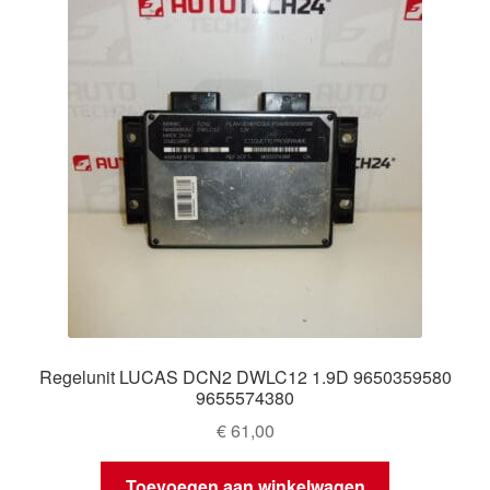
Regelunit LUCAS DCN2 DWLC12 1.9D 9650359580
9655574380
€
61,00
Toevoegen aan winkelwagen