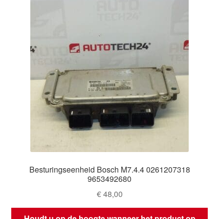
Besturingseenheid Bosch M7.4.4 0261207318
9653492680
€
48,00
Houdt u op de hoogte wanneer het product op