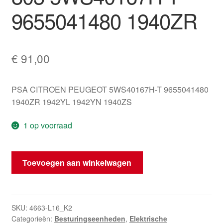
9655041480 1940ZR
€
91,00
PSA CITROEN PEUGEOT 5WS40167H-T 9655041480
1940ZR 1942YL 1942YN 1940ZS
1 op voorraad
ECU
Toevoegen aan winkelwagen
Siemens
SID
803
5WS40167H-
SKU:
4663-L16_K2
Categorieën:
Besturingseenheden
,
Elektrische
T