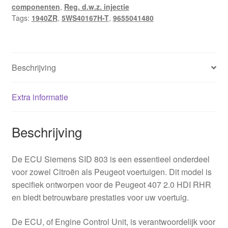
componenten
,
Reg. d.w.z. injectie
9655041480
Tags:
1940ZR
,
5WS40167H-T
,
9655041480
1940ZR
hoeveelheid
Beschrijving
Extra informatie
Beschrijving
De ECU Siemens SID 803 is een essentieel onderdeel
voor zowel Citroën als Peugeot voertuigen. Dit model is
specifiek ontworpen voor de Peugeot 407 2.0 HDI RHR
en biedt betrouwbare prestaties voor uw voertuig.
De ECU, of Engine Control Unit, is verantwoordelijk voor