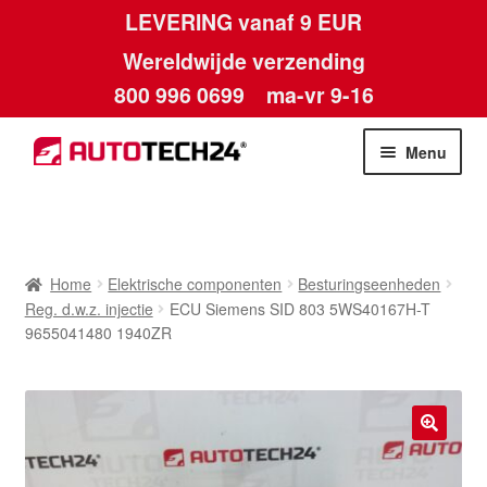
LEVERING vanaf 9 EUR
Wereldwijde verzending
800 996 0699
ma-vr 9-16
Ga
Ga
Menu
door
naar
naar
de
Home
navigatie
inhoud
Afdruk
Home
Elektrische componenten
Besturingseenheden
Reg. d.w.z. injectie
ECU Siemens SID 803 5WS40167H-T
Algemene voorwaarden
9655041480 1940ZR
Betalingen
Contact
🔍