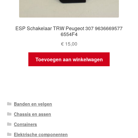
ESP Schakelaar TRW Peugeot 307 9636669577
6554F4
€
15,00
Toevoegen aan winkelwagen
Banden en velgen
Chassis en assen
Containers
Elektrische componenten