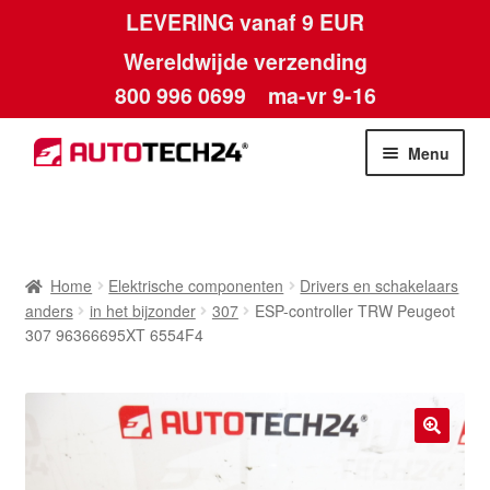
LEVERING vanaf 9 EUR
Wereldwijde verzending
800 996 0699
ma-vr 9-16
Ga
Ga
Menu
door
naar
naar
de
Home
navigatie
inhoud
Afdruk
Home
Elektrische componenten
Drivers en schakelaars
anders
in het bijzonder
307
ESP-controller TRW Peugeot
Algemene voorwaarden
307 96366695XT 6554F4
Betalingen
Contact
🔍