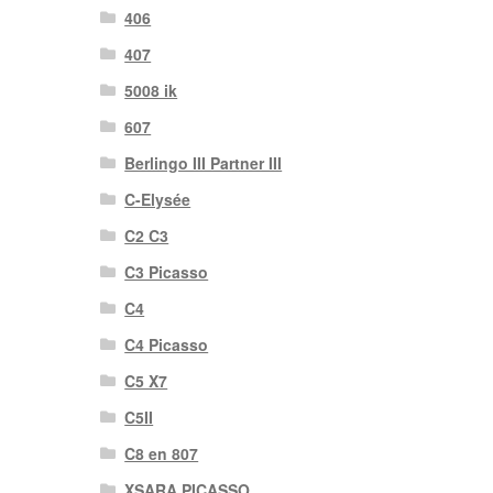
406
407
5008 ik
607
Berlingo III Partner III
C-Elysée
C2 C3
C3 Picasso
C4
C4 Picasso
C5 X7
C5II
C8 en 807
XSARA PICASSO