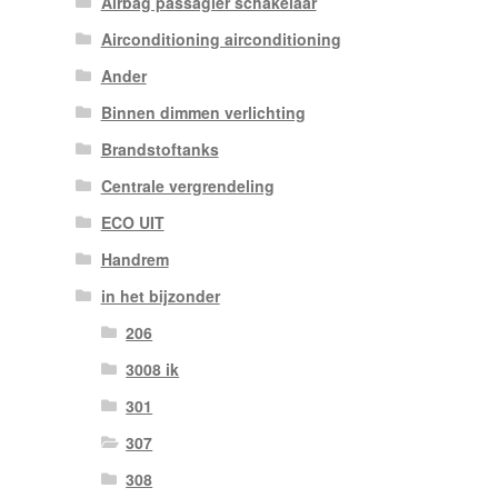
Airbag passagier schakelaar
Airconditioning airconditioning
Ander
Binnen dimmen verlichting
Brandstoftanks
Centrale vergrendeling
ECO UIT
Handrem
in het bijzonder
206
3008 ik
301
307
308