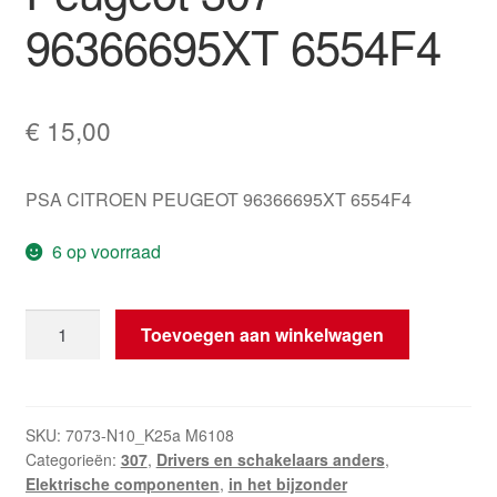
96366695XT 6554F4
€
15,00
PSA CITROEN PEUGEOT 96366695XT 6554F4
6 op voorraad
ESP-
Toevoegen aan winkelwagen
controller
TRW
Peugeot
307
SKU:
7073-N10_K25a M6108
Categorieën:
307
,
Drivers en schakelaars anders
,
96366695XT
Elektrische componenten
,
in het bijzonder
6554F4