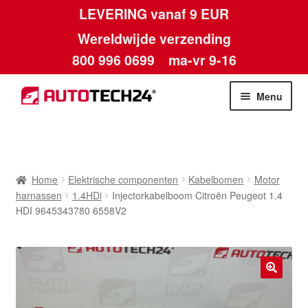
LEVERING vanaf 9 EUR
Wereldwijde verzending
800 996 0699
ma-vr 9-16
Ga
Ga
Menu
door
naar
naar
de
Home
navigatie
inhoud
Afdruk
Home
Elektrische componenten
Kabelbomen
Motor
harnassen
1.4HDi
Injectorkabelboom Citroën Peugeot 1.4
Algemene voorwaarden
HDI 9645343780 6558V2
Betalingen
Contact
🔍