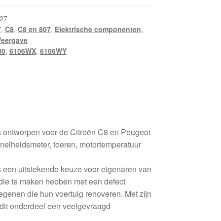
27
7
,
C8
,
C8 en 807
,
Elektrische componenten
,
eergave
80
,
6106WX
,
6106WY
s ontworpen voor de Citroën C8 en Peugeot
snelheidsmeter, toeren, motortemperatuur
s een uitstekende keuze voor eigenaren van
die te maken hebben met een defect
degenen die hun voertuig renoveren. Met zijn
is dit onderdeel een veelgevraagd