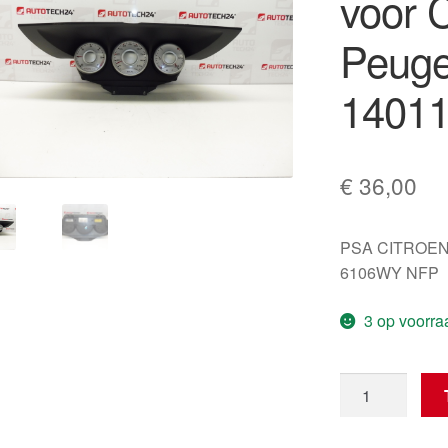
voor 
Peuge
1401
€
36,00
PSA CITROEN
6106WY NFP
3 op voorra
Tachometer
met
paneel