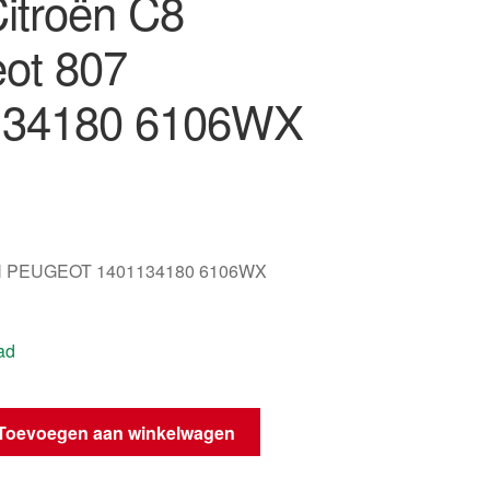
Citroën C8
ot 807
134180 6106WX
 PEUGEOT 1401134180 6106WX
ad
Toevoegen aan winkelwagen