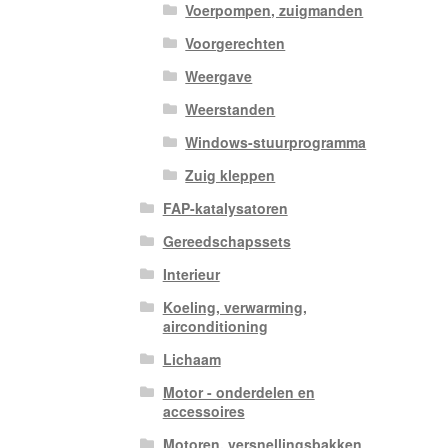
Voerpompen, zuigmanden
Voorgerechten
Weergave
Weerstanden
Windows-stuurprogramma
Zuig kleppen
FAP-katalysatoren
Gereedschapssets
Interieur
Koeling, verwarming,
airconditioning
Lichaam
Motor - onderdelen en
accessoires
Motoren, versnellingsbakken