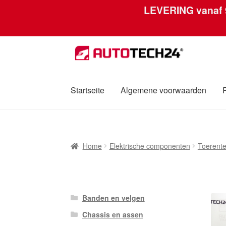
LEVERING vanaf
Ga
Ga
door
naar
naar
de
navigatie
inhoud
Startseite
Algemene voorwaarden
Home
Afdruk
Algemene voorwaarden
Betali
Home
Elektrische componenten
Toerente
Over ons
Privacybeleid
Wereldwijde verzen
Banden en velgen
Chassis en assen