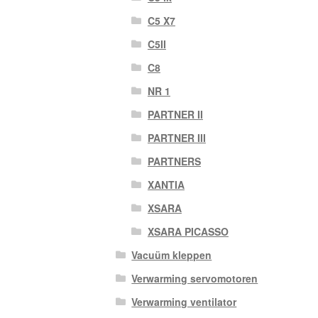
C5 X7
C5II
C8
NR 1
PARTNER II
PARTNER III
PARTNERS
XANTIA
XSARA
XSARA PICASSO
Vacuüm kleppen
Verwarming servomotoren
Verwarming ventilator