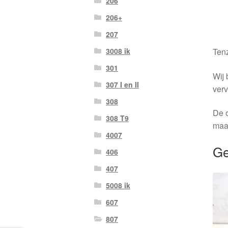
206
206+
207
Tenz
3008 ik
301
Wij 
307 I en II
verv
308
De o
308 T9
maa
4007
Ge
406
407
5008 ik
607
807