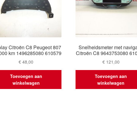
play Citroën C8 Peugeot 807
Snelheidsmeter met naviga
000 km 1496285080 610579
Citroën C8 9643753080 61
€
48,00
€
121,00
Toevoegen aan
Toevoegen aan
winkelwagen
winkelwagen