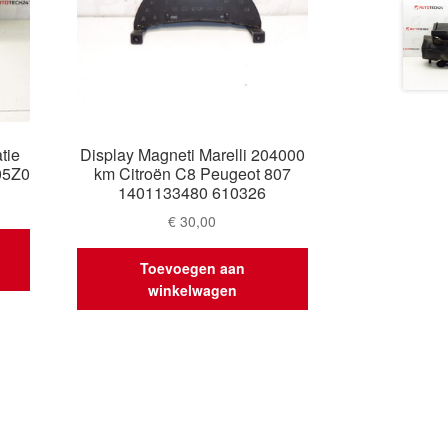
tie
Display Magneti Marelli 204000
05Z0
km Citroën C8 Peugeot 807
1401133480 610326
€
30,00
Toevoegen aan
winkelwagen