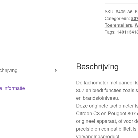
voor
Citroën
SKU:
6405-A6_K
Categorieën:
80
C8
Toerentellers
,
W
Peugeot
Tags:
14011341
807
1401134180
6106WX
hoeveelheid
Beschrijving
hrijving
De tachometer met paneel i
a informatie
807 en biedt functies zoals 
en brandstofniveau.
Deze originele tachometer i
Citroën C8 en Peugeot 807 
origineel apparaat, of voor 
precisie en compatibiliteit 
vervangingsproduct.