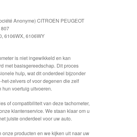
Société Anonyme) CITROEN PEUGEOT
 807
0, 6106WX, 6106WY
ometer is niet ingewikkeld en kan
rd met basisgereedschap. Dit proces
ionele hulp, wat dit onderdeel bijzonder
-het-zelvers of voor degenen die zelf
 hun voertuig uitvoeren.
ies of compatibiliteit van deze tachometer,
onze klantenservice. We staan klaar om u
het juiste onderdeel voor uw auto.
n onze producten en we kijken uit naar uw