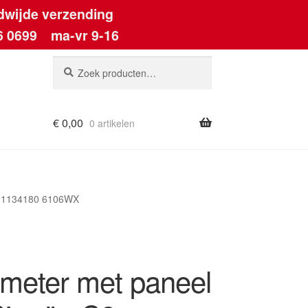
dwijde verzending
6 0699
ma-vr 9-16
Zoeken
Zoeken
naar:
€
0,00
0 artikelen
ount
401134180 6106WX
meter met paneel