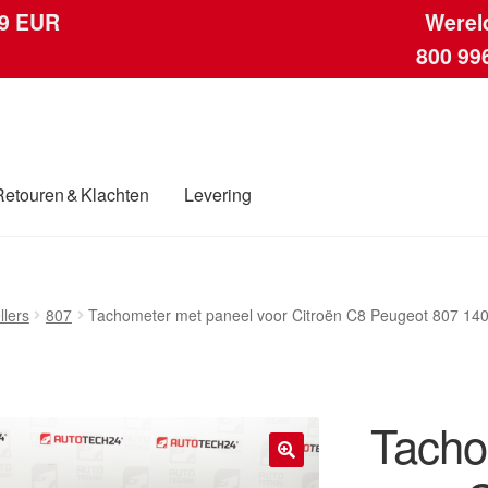
 9 EUR
Werel
800 99
Retouren & Klachten
Levering
ngen
Contact
Kassa
Klachten
Klachtenprocedure
Levering
Mijn acc
llers
807
Tachometer met paneel voor Citroën C8 Peugeot 807 1
ding
Winkelwagen
Tacho
🔍