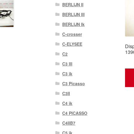
BERLIJN II
BERLIJN III
BERLIJN Ik
C-crosser
C-ELYSEE
Dis
139
C2
C3 III
C3 ik
C3 Picasso
C3II
C4 ik
C4 PICASSO
C4IIB7
C5 ik