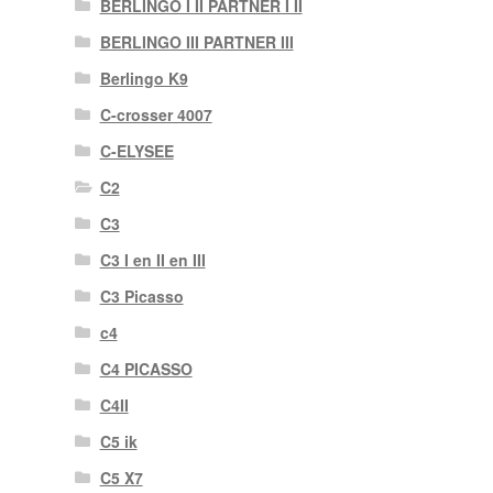
BERLINGO I II PARTNER I II
BERLINGO III PARTNER III
Berlingo K9
C-crosser 4007
C-ELYSEE
C2
C3
C3 I en II en III
C3 Picasso
c4
C4 PICASSO
C4II
C5 ik
C5 X7