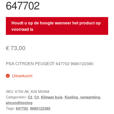
647702
Houdt u op de hoogte wanneer het product op
voorraad is
€
73,00
PSA CITROEN PEUGEOT 647702 9680122380
Uitverkocht
SKU:
6759-A8_K26 M2968
Categorieën:
C2
,
C3
,
Klimaat buis
,
Koeling, verwarming,
airconditioning
Tags:
647702
,
9680122380