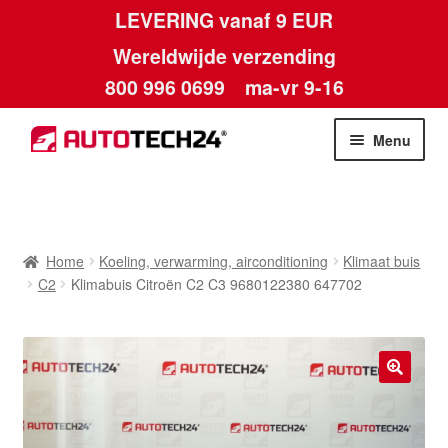
LEVERING vanaf 9 EUR
Wereldwijde verzending
800 996 0699
ma-vr 9-16
Ga
Ga
Menu
door
naar
naar
de
Home
navigatie
inhoud
Afdruk
Home
Koeling, verwarming, airconditioning
Klimaat buis
C2
Klimabuis Citroën C2 C3 9680122380 647702
Algemene voorwaarden
Betalingen
🔍
Contact