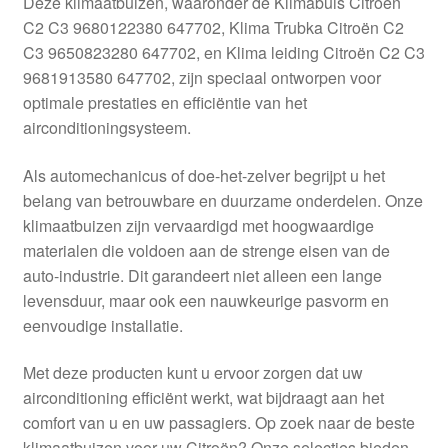
Deze klimaatbuizen, waaronder de Klimabuis Citroën
Kassa
C2 C3 9680122380 647702, Klima Trubka Citroën C2
C3 9650823280 647702, en Klima leiding Citroën C2 C3
Klachten
9681913580 647702, zijn speciaal ontworpen voor
optimale prestaties en efficiëntie van het
Klachtenprocedure
airconditioningsysteem.
Levering
Als automechanicus of doe-het-zelver begrijpt u het
belang van betrouwbare en duurzame onderdelen. Onze
Mijn account
klimaatbuizen zijn vervaardigd met hoogwaardige
materialen die voldoen aan de strenge eisen van de
auto-industrie. Dit garandeert niet alleen een lange
Over ons
levensduur, maar ook een nauwkeurige pasvorm en
eenvoudige installatie.
Privacybeleid
Met deze producten kunt u ervoor zorgen dat uw
Wereldwijde verzending
airconditioning efficiënt werkt, wat bijdraagt aan het
comfort van u en uw passagiers. Op zoek naar de beste
Winkelwagen
klimaatbuizen voor uw Citroën? Onze selecties bieden