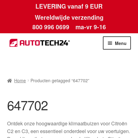
LEVERING vanaf 9 EUR
Wereldwijde verzending
800 996 0699
ma-vr 9-16
Ga
Ga
Menu
door
naar
naar
de
Home
navigatie
inhoud
Afdruk
Home
Producten getagged “647702”
Algemene voorwaarden
647702
Betalingen
Ontdek onze hoogwaardige klimaatbuizen voor Citroën
Contact
C2 en C3, een essentieel onderdeel voor uw voertuigen.