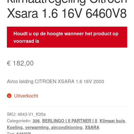
Xsara 1.6 16V 6460V8
Houdt u op de hoogte wanneer het product op
voorraad is
€
182,00
Airco leiding CITROEN XSARA 1.6 16V 2003
Uitverkocht
SKU:
4843-V1_K35a
Categorieën:
306
,
BERLINGO I II PARTNER I II
,
Klimaat buis
,
Koeling, verwarming, airconditioning
,
XSARA
Tag:
6460V8