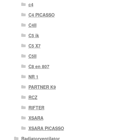
c4
C4 PICASSO
C4II
C5 ik
C5 X7
C5II
C8 en 807
NR 1
PARTNER K9
RCZ
RIFTER
XSARA
XSARA PICASSO
Radiatorventilator