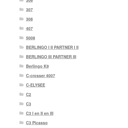
306
307
308
407
5008
BERLINGO I II PARTNER I II
BERLINGO III PARTNER III
Berlingo K9
C-crosser 4007
C-ELYSEE
C2
C3
C3 I en II en III
C3 Picasso