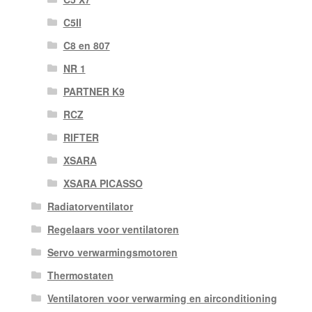
C5II
C8 en 807
NR 1
PARTNER K9
RCZ
RIFTER
XSARA
XSARA PICASSO
Radiatorventilator
Regelaars voor ventilatoren
Servo verwarmingsmotoren
Thermostaten
Ventilatoren voor verwarming en airconditioning