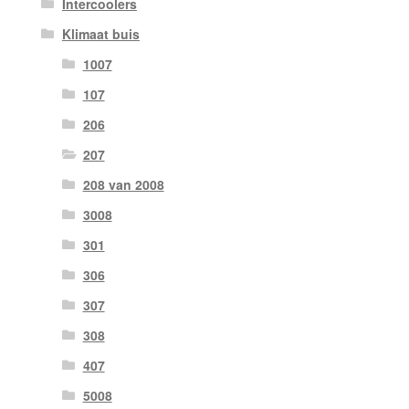
Intercoolers
Klimaat buis
1007
107
206
207
208 van 2008
3008
301
306
307
308
407
5008