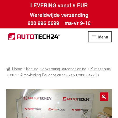
LEVERING vanaf 9 EUR
Wereldwijde verzending
800 996 0699
ma-vr 9-16
Ga
Ga
Menu
door
naar
naar
de
Home
navigatie
inhoud
Afdruk
Home
Koeling, verwarming, airconditioning
Klimaat buis
207
Airco-leiding Peugeot 207 9671597380 6477J0
Algemene voorwaarden
Betalingen
🔍
Contact