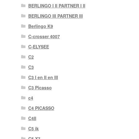
BERLINGO I II PARTNER I II
BERLINGO III PARTNER III
Berlingo K9
C-crosser 4007
C-ELYSEE
C2
C3
C3 I en II en III
C3 Picasso
c4
C4 PICASSO
C4II
C5 ik
C5 X7