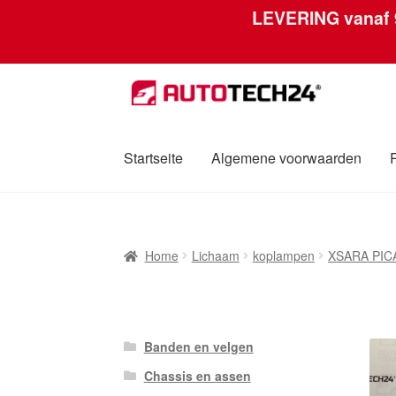
LEVERING vanaf
Ga
Ga
door
naar
naar
de
navigatie
inhoud
Startseite
Algemene voorwaarden
Home
Afdruk
Algemene voorwaarden
Betali
Home
Lichaam
koplampen
XSARA PIC
Over ons
Privacybeleid
Wereldwijde verzen
Banden en velgen
Chassis en assen