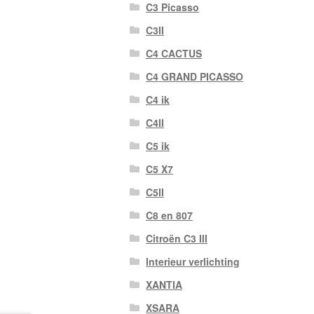
C3 Picasso
C3II
C4 CACTUS
C4 GRAND PICASSO
C4 ik
C4II
C5 ik
C5 X7
C5II
C8 en 807
Citroën C3 III
Interieur verlichting
XANTIA
XSARA