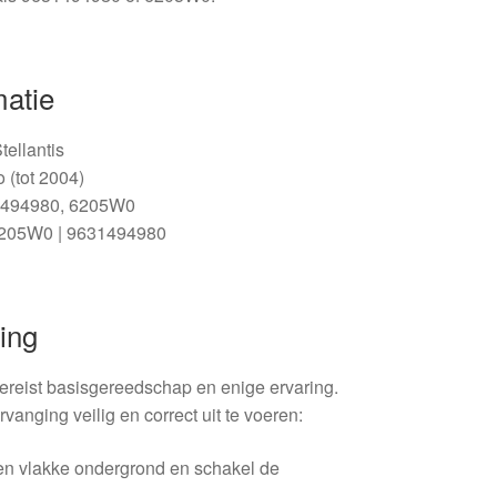
matie
tellantis
 (tot 2004)
494980, 6205W0
205W0 | 9631494980
ing
reist basisgereedschap en enige ervaring.
anging veilig en correct uit te voeren:
en vlakke ondergrond en schakel de