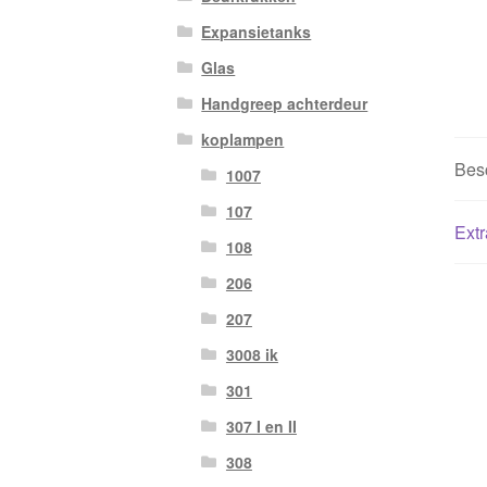
Expansietanks
Glas
Handgreep achterdeur
koplampen
Besc
1007
107
Extr
108
206
207
3008 ik
301
307 I en II
308