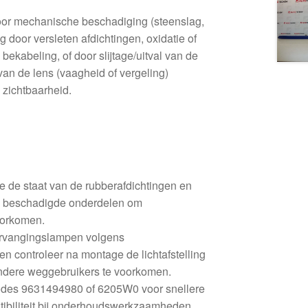
or mechanische beschadiging (steenslag,
ag door versleten afdichtingen, oxidatie of
bekabeling, of door slijtage/uitval van de
van de lens (vaagheid of vergeling)
 zichtbaarheid.
e de staat van de rubberafdichtingen en
g beschadigde onderdelen om
oorkomen.
rvangingslampen volgens
 en controleer na montage de lichtafstelling
ndere weggebruikers te voorkomen.
odes 9631494980 of 6205W0 voor snellere
ibiliteit bij onderhoudswerkzaamheden.