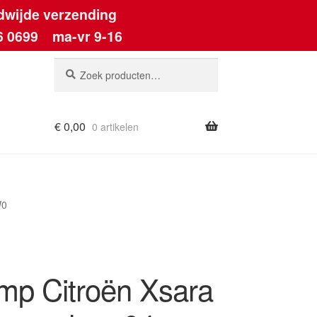
dwijde verzending
6 0699
ma-vr 9-16
Zoeken
Zoeken
naar:
€
0,00
0 artikelen
ount
W0
mp Citroën Xsara