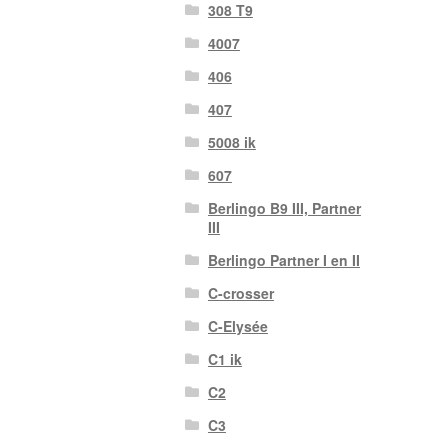
308 T9
4007
406
407
5008 ik
607
Berlingo B9 III, Partner
III
Berlingo Partner I en II
C-crosser
C-Elysée
C1 ik
C2
C3