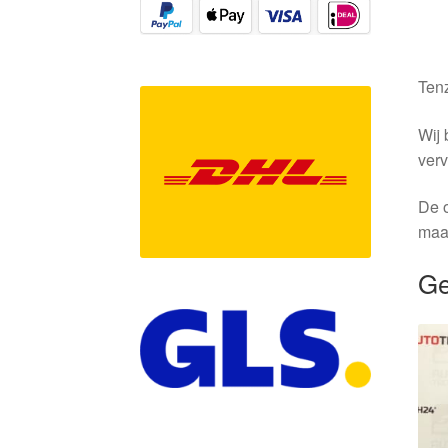
Tenz
Wij 
verv
De o
maa
Ge