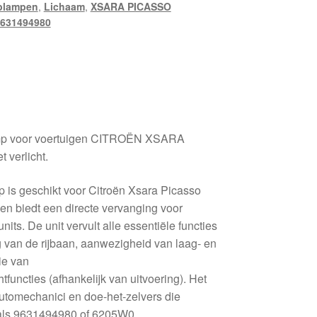
plampen
,
Lichaam
,
XSARA PICASSO
631494980
amp voor voertuigen CITROËN XSARA
 verlicht.
 is geschikt voor Citroën Xsara Picasso
en biedt een directe vervanging voor
nits. De unit vervult alle essentiële functies
g van de rijbaan, aanwezigheid van laag- en
tie van
htfuncties (afhankelijk van uitvoering). Het
automechanici en doe-het-zelvers die
als 9631494980 of 6205W0.