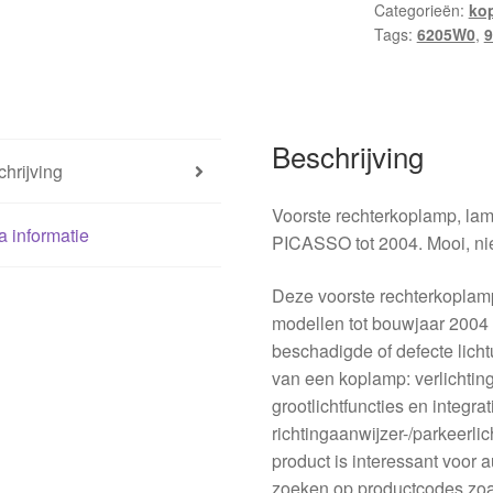
Categorieën:
ko
-04
Tags:
6205W0
,
9
9631494980
6205W0
hoeveelheid
Beschrijving
hrijving
Voorste rechterkoplamp, l
a informatie
PICASSO tot 2004. Mooi, niet
Deze voorste rechterkoplamp
modellen tot bouwjaar 2004 
beschadigde of defecte lichtu
van een koplamp: verlichtin
grootlichtfuncties en integra
richtingaanwijzer-/parkeerlic
product is interessant voor 
zoeken op productcodes zo