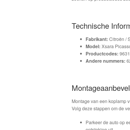
Technische Infor
Fabrikant:
Citroën / S
Model:
Xsara Picasso
Productcodes:
9631
Andere nummers:
6
Montageaanbevel
Montage van een koplamp ve
Volg deze stappen om de verv
Parkeer de auto op e
ontsteking uit.