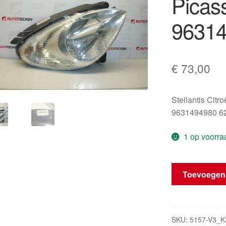
Picas
9631
€
73,00
Stellantis Citr
9631494980 
1 op voorra
Koplamp
Toevoegen
Citroën
Xsara
Picasso
rechts
SKU:
5157-V3_K