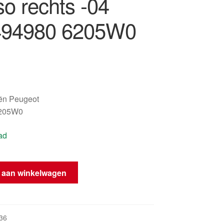
so rechts -04
494980 6205W0
oën Peugeot
6205W0
ad
 aan winkelwagen
36