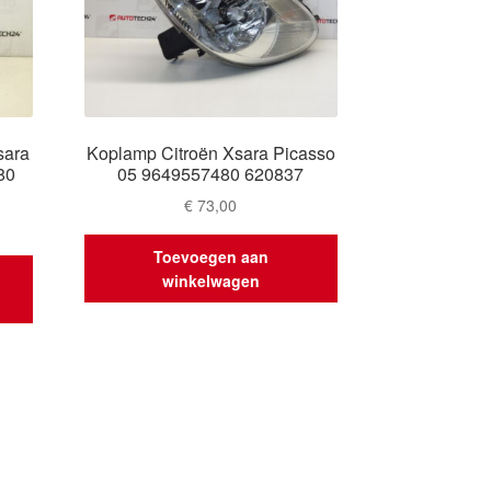
sara
Koplamp Citroën Xsara Picasso
80
05 9649557480 620837
€
73,00
Toevoegen aan
winkelwagen