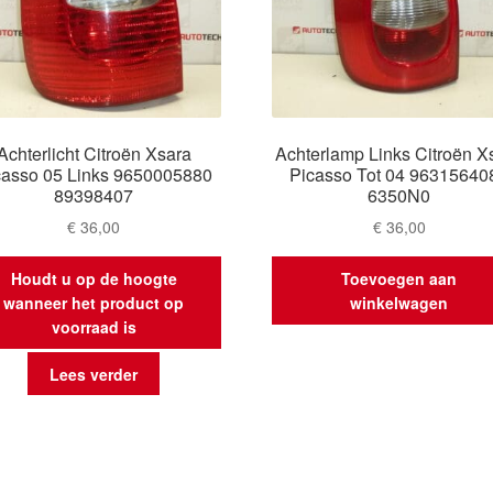
Achterlicht Citroën Xsara
Achterlamp Links Citroën X
casso 05 Links 9650005880
Picasso Tot 04 96315640
89398407
6350N0
€
36,00
€
36,00
Houdt u op de hoogte
Toevoegen aan
wanneer het product op
winkelwagen
voorraad is
Lees verder