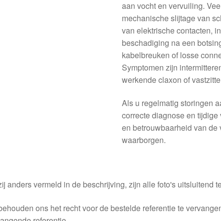
aan vocht en vervuiling. Ve
mechanische slijtage van sch
van elektrische contacten, i
beschadiging na een botsing
kabelbreuken of losse conn
Symptomen zijn intermitteren
werkende claxon of vastzit
Als u regelmatig storingen a
correcte diagnose en tijdig
en betrouwbaarheid van de v
waarborgen.
ij anders vermeld in de beschrijving, zijn alle foto's uitsluitend ter
behouden ons het recht voor de bestelde referentie te vervang
angende referentie.