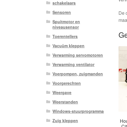
schakelaars
Sensoren
De o
maa
Spuitmotor en
niveausensor
Ge
Toerentellers
Vacuüm kleppen
Verwarming servomotoren
Verwarming ventilator
Voerpompen, zuigmanden
Voorgerechten
Weergave
Weerstanden
Windows-stuurprogramma
Hou
Zuig kleppen
Ci