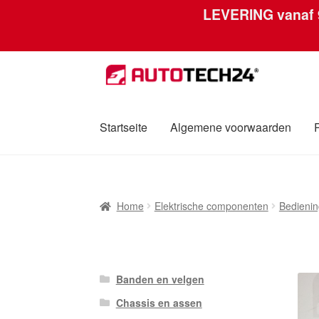
LEVERING vanaf
Ga
Ga
door
naar
naar
de
navigatie
inhoud
Startseite
Algemene voorwaarden
Home
Afdruk
Algemene voorwaarden
Betali
Home
Elektrische componenten
Bedienin
Over ons
Privacybeleid
Wereldwijde verzen
Banden en velgen
Chassis en assen