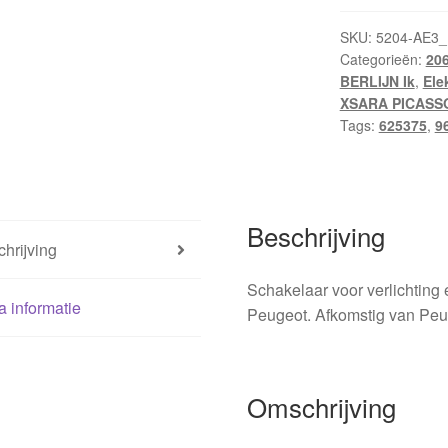
Citroën
Peugeot
SKU:
5204-AE3_
Categorieën:
20
96274722ZL
BERLIJN Ik
,
Ele
625375
XSARA PICASS
hoeveelheid
Tags:
625375
,
9
Beschrijving
hrijving
Schakelaar voor verlichting 
a informatie
Peugeot. Afkomstig van Peu
Omschrijving