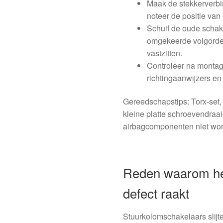
Maak de stekkerverbi
noteer de positie van 
Schuif de oude schake
omgekeerde volgorde;
vastzitten.
Controleer na montage
richtingaanwijzers en
Gereedschapstips: Torx-set,
kleine platte schroevendraaie
airbagcomponenten niet wo
Reden waarom het
defect raakt
Stuurkolomschakelaars slijte