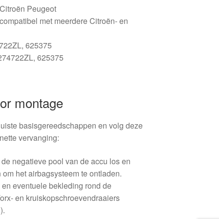
/ Citroën Peugeot
compatibel met meerdere Citroën- en
4722ZL, 625375
274722ZL, 625375
oor montage
 juiste basisgereedschappen en volg deze
nette vervanging:
de negatieve pool van de accu los en
 om het airbagsysteem te ontladen.
p en eventuele bekleding rond de
Torx- en kruiskopschroevendraaiers
).