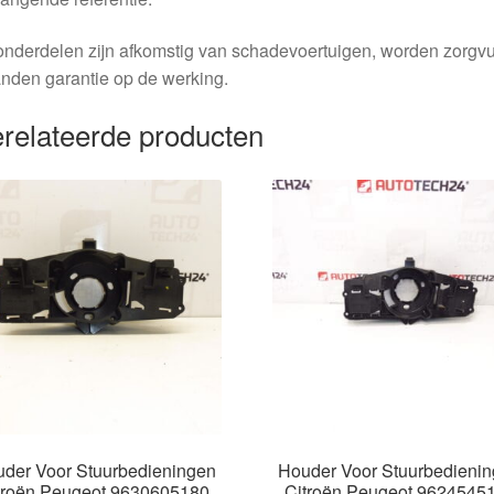
nderdelen zijn afkomstig van schadevoertuigen, worden zorgvu
nden garantie op de werking.
relateerde producten
der Voor Stuurbedieningen
Houder Voor Stuurbedieni
troën Peugeot 9630605180
Citroën Peugeot 9624545