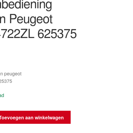
nbediening
ën Peugeot
722ZL 625375
oën peugeot
25375
ad
Toevoegen aan winkelwagen
ng