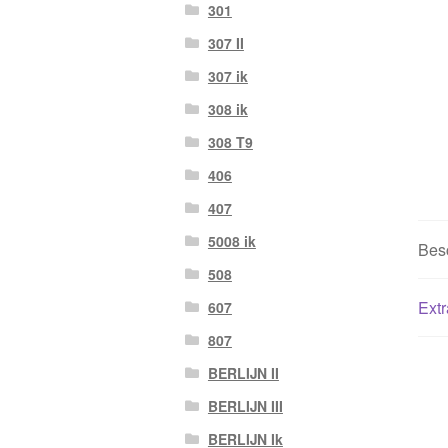
301
307 II
307 ik
308 ik
308 T9
406
407
5008 ik
Besc
508
Extr
607
807
BERLIJN II
BERLIJN III
BERLIJN Ik