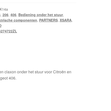
K14a
6
,
206
,
406
,
Bediening onder het stuur
,
ktrische componenten
,
PARTNERS
,
XSARA
,
O
6274722ZL
en claxon onder het stuur voor Citroën en
geot 406.