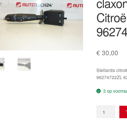
claxo
Citro
96274
€
30,00
Stellantis citr
96274722ZL 6
3 op voorra
Licht-
en
claxonbedieni