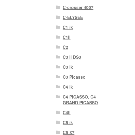
C-crosser 4007
C-ELYSEE
C1 ik
C1II
C2
C3 II DS3
C3 ik
C3 Picasso
C4 ik
C4 PICASSO, C4
GRAND PICASSO
C4II
C5 ik
C5 X7