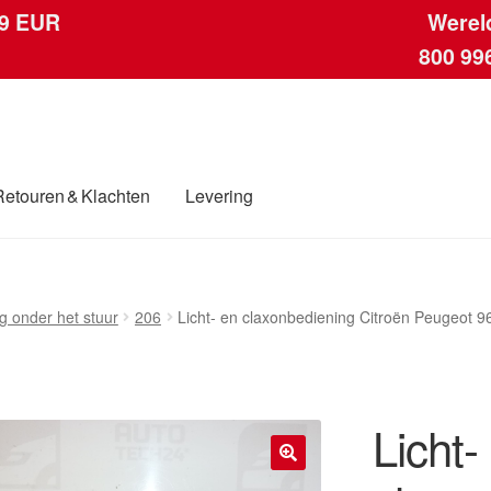
 9 EUR
Werel
800 99
Retouren & Klachten
Levering
ngen
Contact
Kassa
Klachten
Klachtenprocedure
Levering
Mijn acc
g onder het stuur
206
Licht- en claxonbediening Citroën Peugeot
ding
Winkelwagen
Licht-
🔍