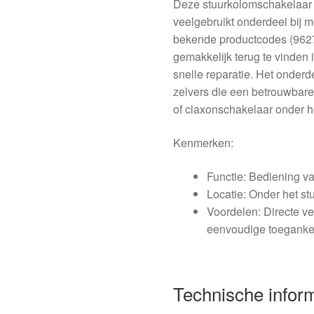
Deze stuurkolomschakelaar b
veelgebruikt onderdeel bij 
bekende productcodes (9627
gemakkelijk terug te vinden 
snelle reparatie. Het onderd
zelvers die een betrouwbare
of claxonschakelaar onder he
Kenmerken:
Functie: Bediening va
Locatie: Onder het st
Voordelen: Directe v
eenvoudige toegankel
Technische infor