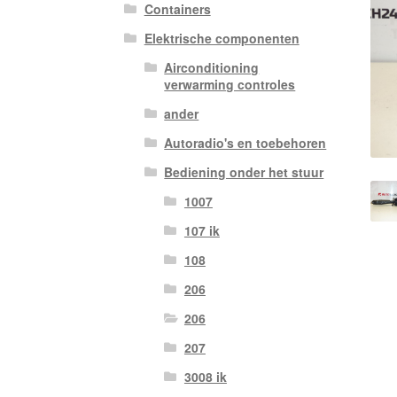
Containers
Elektrische componenten
Airconditioning
verwarming controles
ander
Autoradio's en toebehoren
Bediening onder het stuur
1007
107 ik
108
206
206
207
3008 ik