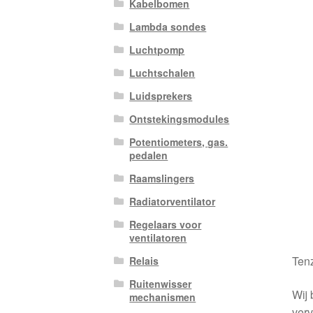
Kabelbomen
Lambda sondes
Luchtpomp
Luchtschalen
Luidsprekers
Ontstekingsmodules
Potentiometers, gas.
pedalen
Raamslingers
Radiatorventilator
Regelaars voor
ventilatoren
Tenz
Relais
Ruitenwisser
Wij 
mechanismen
verv