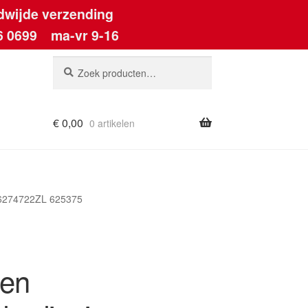
dwijde verzending
6 0699
ma-vr 9-16
Zoeken
Zoeken
naar:
€
0,00
0 artikelen
ount
 96274722ZL 625375
 en