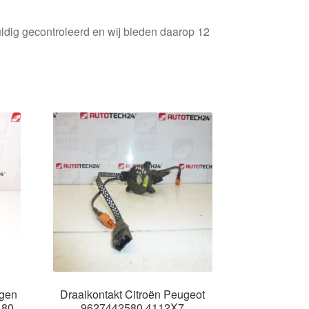
ldig gecontroleerd en wij bieden daarop 12
ngen
Draaikontakt Citroën Peugeot
180
9627442580 4112X7