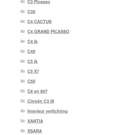
C3 Picasso
C3II
C4 CACTUS
C4 GRAND PICASSO
C4 ik
C4II
C5 ik
C5 X7
C5II
C8 en 807
Citroën C3 III
Interieur verlichting
XANTIA
XSARA