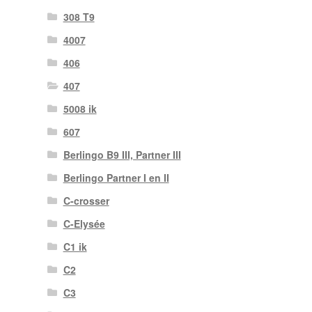
308 T9
4007
406
407
5008 ik
607
Berlingo B9 III, Partner III
Berlingo Partner I en II
C-crosser
C-Elysée
C1 ik
C2
C3