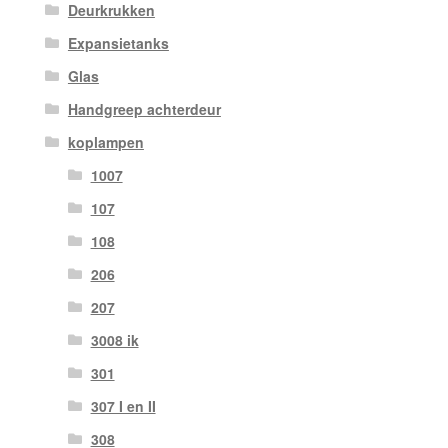
Deurkrukken
Expansietanks
Glas
Handgreep achterdeur
koplampen
1007
107
108
206
207
3008 ik
301
307 I en II
308