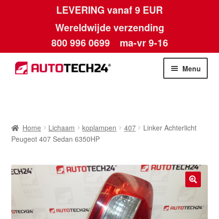
LEVERING vanaf 9 EUR
Wereldwijde verzending
800 996 0699
ma-vr 9-16
Ga
Ga
Menu
door
naar
naar
de
Home
navigatie
inhoud
Afdruk
Home
Lichaam
koplampen
407
Linker Achterlicht
Peugeot 407 Sedan 6350HP
Algemene voorwaarden
Betalingen
🔍
Contact