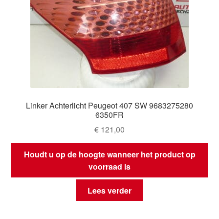
Linker Achterlicht Peugeot 407 SW 9683275280
6350FR
€
121,00
Houdt u op de hoogte wanneer het product op
voorraad is
Lees verder