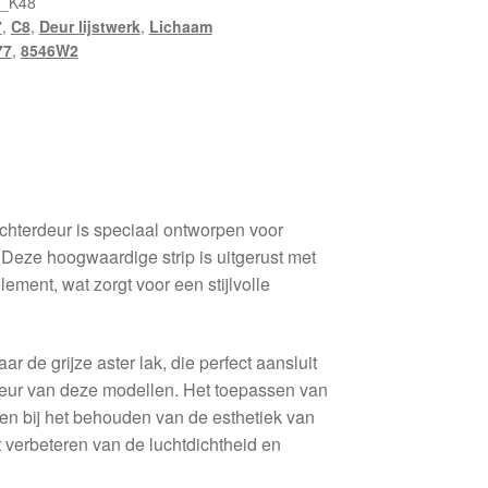
7_K48
7
,
C8
,
Deur lijstwerk
,
Lichaam
77
,
8546W2
achterdeur is speciaal ontworpen voor
Deze hoogwaardige strip is uitgerust met
ement, wat zorgt voor een stijlvolle
r de grijze aster lak, die perfect aansluit
kleur van deze modellen. Het toepassen van
leen bij het behouden van de esthetiek van
t verbeteren van de luchtdichtheid en