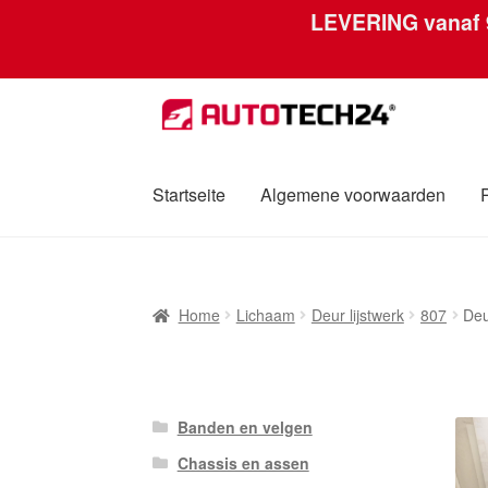
LEVERING vanaf
Ga
Ga
door
naar
naar
de
navigatie
inhoud
Startseite
Algemene voorwaarden
Home
Afdruk
Algemene voorwaarden
Betali
Home
Lichaam
Deur lijstwerk
807
Deu
Over ons
Privacybeleid
Wereldwijde verzen
Banden en velgen
Chassis en assen