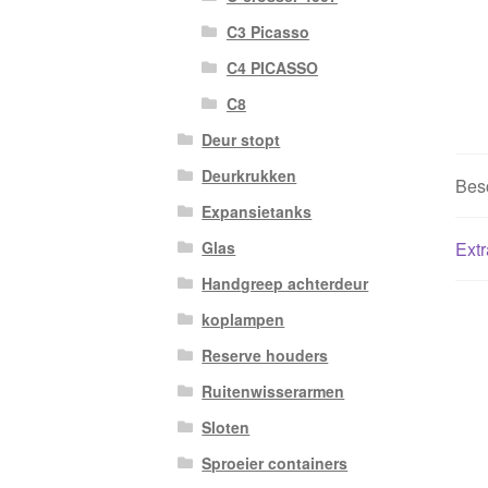
C3 Picasso
C4 PICASSO
C8
Deur stopt
Deurkrukken
Besc
Expansietanks
Extr
Glas
Handgreep achterdeur
koplampen
Reserve houders
Ruitenwisserarmen
Sloten
Sproeier containers