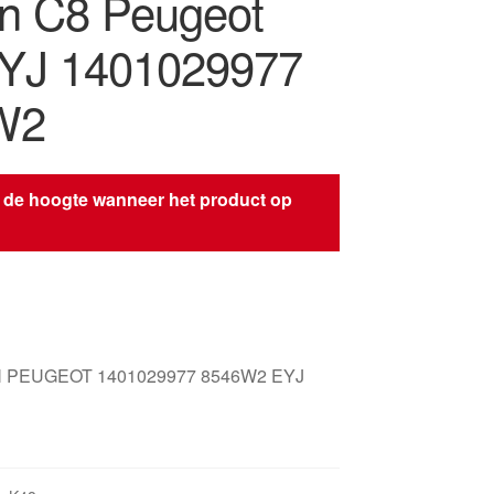
ën C8 Peugeot
YJ 1401029977
W2
 de hoogte wanneer het product op
s
 PEUGEOT 1401029977 8546W2 EYJ