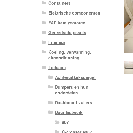
Containers
Elektrische componenten
FAP-katalysatoren
Gereedschapssets
Interieur
Koeling, verwarming,
airconditioning
Lichaam
Achteruitkijkspiegel
Bumpers en hun
onderdelen
Dashboard vullers
Deur lijstwerk
807
C-crosser 4007