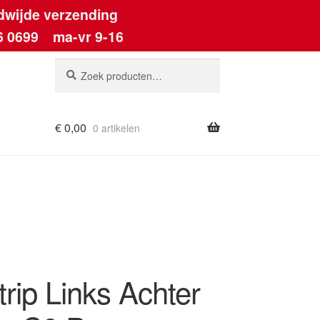
dwijde verzending
6 0699
ma-vr 9-16
Zoeken
Zoeken
naar:
€
0,00
0 artikelen
ount
rip Links Achter