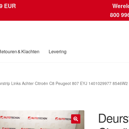
 9 EUR
Werel
800 99
Retouren & Klachten
Levering
ngen
Contact
Kassa
Klachten
Klachtenprocedure
Levering
Mijn acc
rstrip Links Achter Citroën C8 Peugeot 807 EYJ 1401029977 8546W2
ding
Winkelwagen
Deurst
🔍