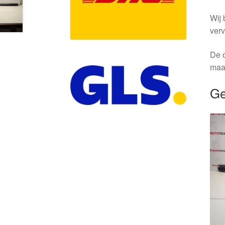
Wij 
verv
De o
maa
Ge