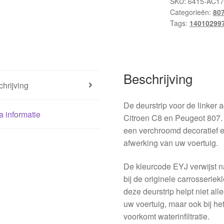
SKU:
6415-AC1
Categorieën:
80
Tags:
14010299
Beschrijving
hrijving
De deurstrip voor de linker 
a informatie
Citroen C8 en Peugeot 807. 
een verchroomd decoratief el
afwerking van uw voertuig.
De kleurcode EYJ verwijst naa
bij de originele carrosserie
deze deurstrip helpt niet al
uw voertuig, maar ook bij he
voorkomt waterinfiltratie.