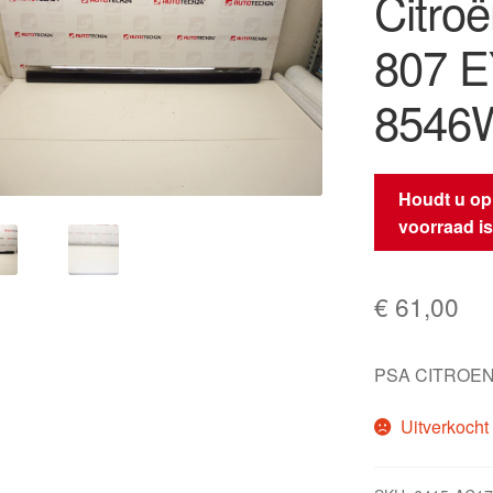
Citro
807 E
8546
Houdt u op
voorraad i
€
61,00
PSA CITROEN
Uitverkocht