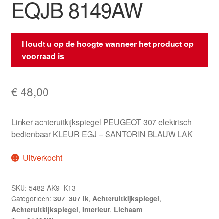
EQJB 8149AW
Houdt u op de hoogte wanneer het product op
voorraad is
€
48,00
Linker achteruitkijkspiegel PEUGEOT 307 elektrisch
bedienbaar KLEUR EGJ – SANTORIN BLAUW LAK
Uitverkocht
SKU:
5482-AK9_K13
Categorieën:
307
,
307 ik
,
Achteruitkijkspiegel
,
Achteruitkijkspiegel
,
Interieur
,
Lichaam