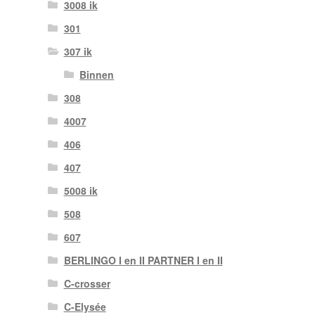
3008 ik
301
307 ik
Binnen
308
4007
406
407
5008 ik
508
607
BERLINGO I en II PARTNER I en II
C-crosser
C-Elysée