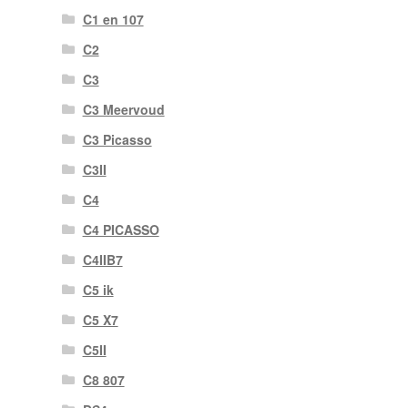
C1 en 107
C2
C3
C3 Meervoud
C3 Picasso
C3II
C4
C4 PICASSO
C4IIB7
C5 ik
C5 X7
C5II
C8 807