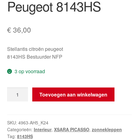
Peugeot 8143HS
€
36,00
Stellantis citroën peugeot
8143HS Bestuurder NFP
3 op voorraad
Linker
Toevoegen aan winkelwagen
zonneklep
voor
bestuurder
Citroën
SKU:
4963-AH5_K24
Categorieën:
Interieur
,
XSARA PICASSO
,
zonnekleppen
Peugeot
Tag:
8143HS
8143HS