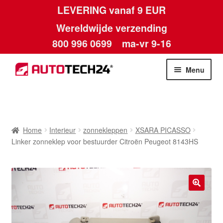
LEVERING vanaf 9 EUR
Wereldwijde verzending
800 996 0699
ma-vr 9-16
Ga
Ga
Menu
door
naar
naar
de
Home
navigatie
inhoud
Afdruk
Home
Interieur
zonnekleppen
XSARA PICASSO
Linker zonneklep voor bestuurder Citroën Peugeot 8143HS
Algemene voorwaarden
Betalingen
🔍
Contact