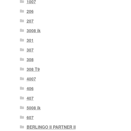
1007
206
207
3008 ik
301
307
308
308 T9
4007
406
407
5008 ik
607
BERLINGO II PARTNER II