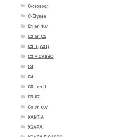
C-crosser
C-Elysée
C1 en 107
C2 en C3
C3 II (A51)
C3 PICASSO
C4
C4II
C5 I en II
C5 X7
C8 en 807
XANTIA
XSARA