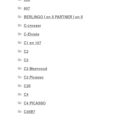
607
BERLINGO I en II PARTNER I en II
C-crosser
C-Elysée
C1 en 107
C2
C3
C3 Meervoud
C3 Picasso
C3II
C4
C4 PICASSO
C4IIB7