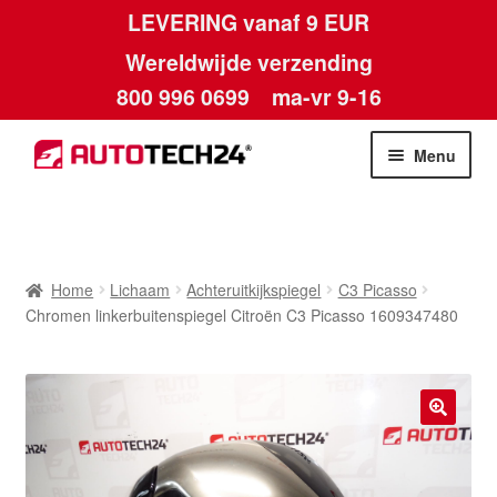
LEVERING vanaf 9 EUR
Wereldwijde verzending
800 996 0699
ma-vr 9-16
Ga
Ga
Menu
door
naar
naar
de
Home
navigatie
inhoud
Afdruk
Home
Lichaam
Achteruitkijkspiegel
C3 Picasso
Chromen linkerbuitenspiegel Citroën C3 Picasso 1609347480
Algemene voorwaarden
Betalingen
🔍
Contact