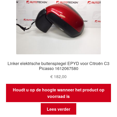
Linker elektrische buitenspiegel EPYD voor Citroën C3
Picasso 1612067580
€
182,00
Houdt u op de hoogte wanneer het product op
voorraad is
Lees verder