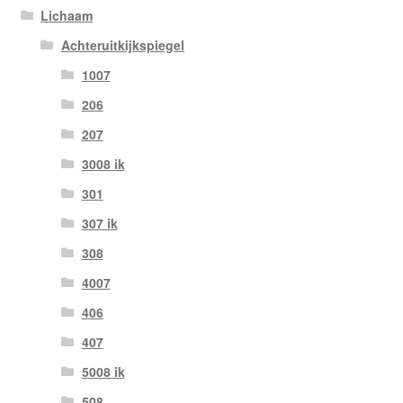
Lichaam
Achteruitkijkspiegel
1007
206
207
3008 ik
301
307 ik
308
4007
406
407
5008 ik
508