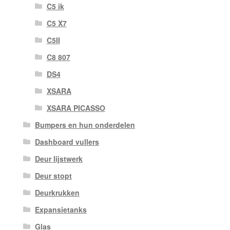
C5 ik
C5 X7
C5II
C8 807
DS4
XSARA
XSARA PICASSO
Bumpers en hun onderdelen
Dashboard vullers
Deur lijstwerk
Deur stopt
Deurkrukken
Expansietanks
Glas