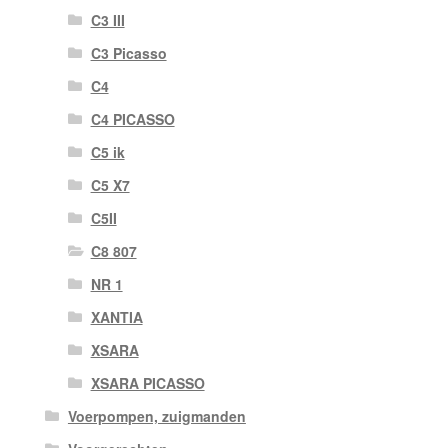
C3 III
C3 Picasso
C4
C4 PICASSO
C5 ik
C5 X7
C5II
C8 807
NR 1
XANTIA
XSARA
XSARA PICASSO
Voerpompen, zuigmanden