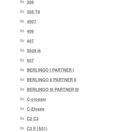
308
308 T9
4007
406
407
5008 ik
607
BERLINGO I PARTNER I
BERLINGO II PARTNER II
BERLINGO III PARTNER III
C-crosser
C-Elysée
C2 C3
C3 II (A51)