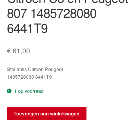
807 1485728080
6441T9
€
61,00
Stellantis Citroën Peugeot
1485728080 6441T9
1 op voorraad
Luchtventilator
Toevoegen aan winkelwagen
voor
Citroën
C8