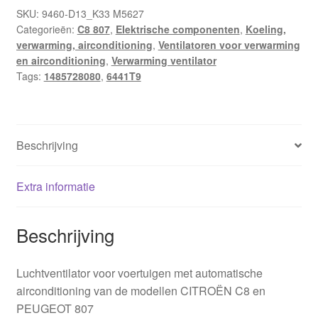
en
SKU:
9460-D13_K33 M5627
Categorieën:
C8 807
,
Elektrische componenten
,
Koeling,
Peugeot
verwarming, airconditioning
,
Ventilatoren voor verwarming
807
en airconditioning
,
Verwarming ventilator
1485728080
Tags:
1485728080
,
6441T9
6441T9
hoeveelheid
Beschrijving
Extra informatie
Beschrijving
Luchtventilator voor voertuigen met automatische
airconditioning van de modellen CITROËN C8 en
PEUGEOT 807