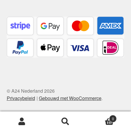
© A24 Nederland 2026
Privacybeleid
Gebouwd met WooCommerce
.
0
Zoeken
Zoeken
naar: