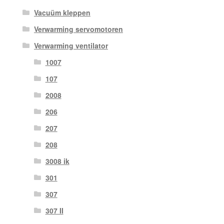
Vacuüm kleppen
Verwarming servomotoren
Verwarming ventilator
1007
107
2008
206
207
208
3008 ik
301
307
307 II