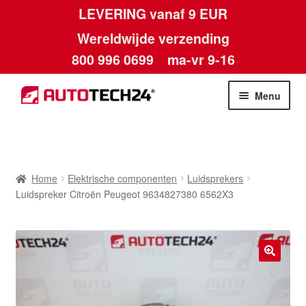
LEVERING vanaf 9 EUR
Wereldwijde verzending
800 996 0699
ma-vr 9-16
Ga
Ga
Menu
door
naar
naar
de
Home
navigatie
inhoud
Afdruk
Home
Elektrische componenten
Luidsprekers
Luidspreker Citroën Peugeot 9634827380 6562X3
Algemene voorwaarden
Betalingen
🔍
Contact