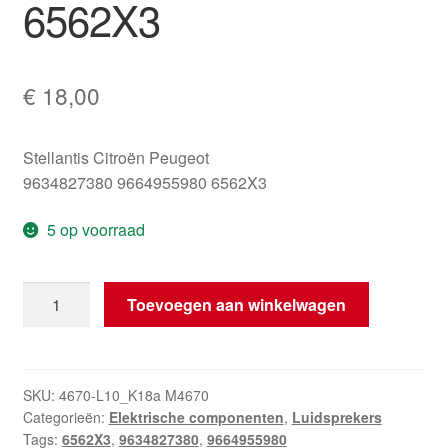
6562X3
€
18,00
Stellantis Citroën Peugeot
9634827380 9664955980 6562X3
5 op voorraad
Luidspreker
Toevoegen aan winkelwagen
Citroën
Peugeot
9634827380
6562X3
SKU:
4670-L10_K18a M4670
Categorieën:
Elektrische componenten
,
Luidsprekers
hoeveelheid
Tags:
6562X3
,
9634827380
,
9664955980