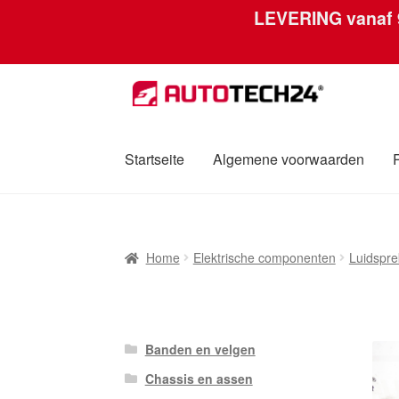
LEVERING vanaf
Ga
Ga
door
naar
naar
de
navigatie
inhoud
Startseite
Algemene voorwaarden
Home
Afdruk
Algemene voorwaarden
Betali
Home
Elektrische componenten
Luidspre
Over ons
Privacybeleid
Wereldwijde verzen
Banden en velgen
Chassis en assen