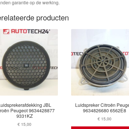
nden garantie op de werking.
relateerde producten
Luidsprekerafdekking JBL
Luidspreker Citroën Peug
troën Peugeot 9634428877
9634826680 6562E8
9331KZ
€
15,00
€
15,00