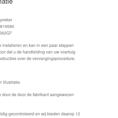
matie
preker
819580
562Q7
e installeren en kan in een paar stappen
or dat u de handleiding van uw voertuig
nstructies over de vervangingsprocedure.
 illustratie.
en door de door de fabrikant aangewezen
ldig gecontroleerd en wij bieden daarop 12