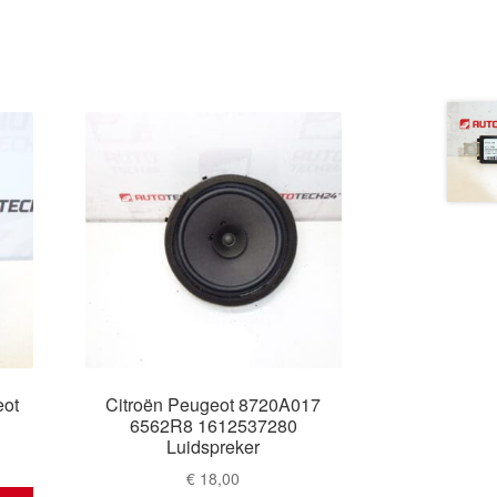
eot
Citroën Peugeot 8720A017
6562R8 1612537280
Luidspreker
€
18,00