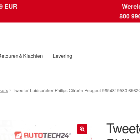
 9 EUR
Werel
800 99
Retouren & Klachten
Levering
ngen
Contact
Kassa
Klachten
Klachtenprocedure
Levering
Mijn acc
kers
Tweeter Luidspreker Philips Citroën Peugeot 9654819580 656
ding
Winkelwagen
Tweet
🔍