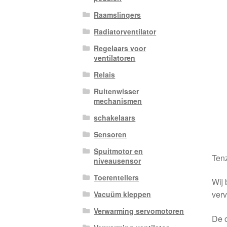
Raamslingers
Radiatorventilator
Regelaars voor
ventilatoren
Relais
Ruitenwisser
mechanismen
schakelaars
Sensoren
Spuitmotor en
Tenz
niveausensor
Toerentellers
Wij 
verv
Vacuüm kleppen
Verwarming servomotoren
De o