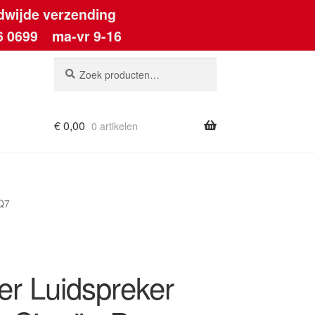
dwijde verzending
6 0699
ma-vr 9-16
Zoeken
Zoeken
naar:
€
0,00
0 artikelen
ount
2Q7
er Luidspreker