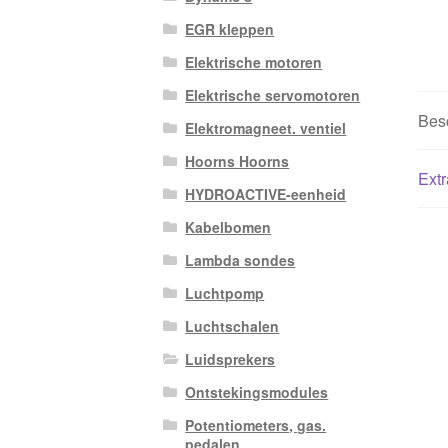
EGR kleppen
Elektrische motoren
Elektrische servomotoren
Besc
Elektromagneet. ventiel
Hoorns Hoorns
Extr
HYDROACTIVE-eenheid
Kabelbomen
Lambda sondes
Luchtpomp
Luchtschalen
Luidsprekers
Ontstekingsmodules
Potentiometers, gas.
pedalen