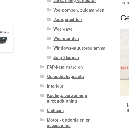
Verwarming ventilator
maa
Voerpompen, zuigmanden
Ge
Voorgerechten
Weergave
Weerstanden
Windows-stuurprogramma
Zuig kleppen
FAP-katalysatoren
Gereedschapssets
Interieur
Koeling, verwarming,
airconditioning
Ci
Lichaam
Motor - onderdelen en
accessoires