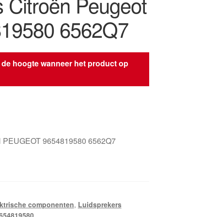
s Citroën Peugeot
819580 6562Q7
 de hoogte wanneer het product op
s
 PEUGEOT 9654819580 6562Q7
ektrische componenten
,
Luidsprekers
654819580