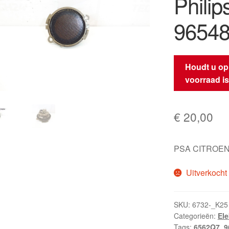
Philip
9654
Houdt u op
voorraad i
€
20,00
PSA CITROEN
Uitverkocht
SKU:
6732-_K25
Categorieën:
El
Tags:
6562Q7
,
9