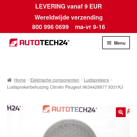
LEVERING vanaf 9 EUR
Wereldwijde verzending
800 996 0699
ma-vr 9-16
Ga
Ga
Menu
door
naar
naar
de
Home
navigatie
inhoud
Afdruk
Home
Elektrische componenten
Luidsprekers
Luidsprekerbehuizing Citroën Peugeot 9634428877 9331KJ
Algemene voorwaarden
Betalingen
🔍
Contact