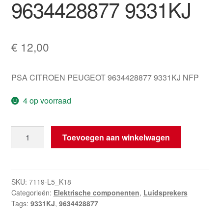
9634428877 9331KJ
€
12,00
PSA CITROEN PEUGEOT 9634428877 9331KJ NFP
4 op voorraad
Luidsprekerbehuizing
Toevoegen aan winkelwagen
Citroën
Peugeot
9634428877
9331KJ
SKU:
7119-L5_K18
Categorieën:
Elektrische componenten
,
Luidsprekers
hoeveelheid
Tags:
9331KJ
,
9634428877