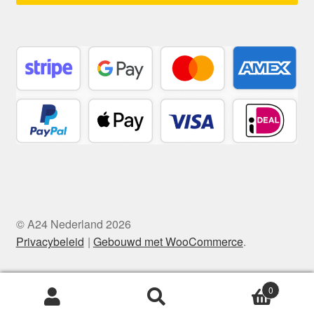
© A24 Nederland 2026
Privacybeleid
Gebouwd met WooCommerce
.
0
Zoeken
Zoeken
naar: