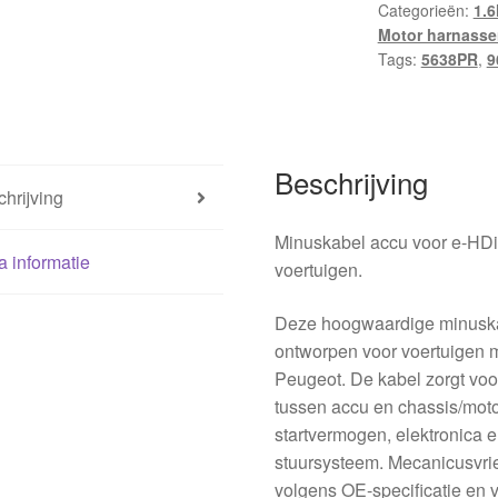
Categorieën:
1.6
hoeveelheid
Motor harnasse
Tags:
5638PR
,
9
Beschrijving
hrijving
Minuskabel accu voor e-HDi
a informatie
voertuigen.
Deze hoogwaardige minuskab
ontworpen voor voertuigen 
Peugeot. De kabel zorgt vo
tussen accu en chassis/motor
startvermogen, elektronica e
stuursysteem. Mecanicusvri
volgens OE-specificatie en 