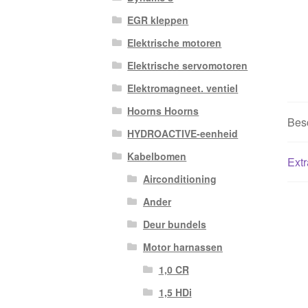
EGR kleppen
Elektrische motoren
Elektrische servomotoren
Elektromagneet. ventiel
Hoorns Hoorns
Besc
HYDROACTIVE-eenheid
Kabelbomen
Extr
Airconditioning
Ander
Deur bundels
Motor harnassen
1,0 CR
1,5 HDi