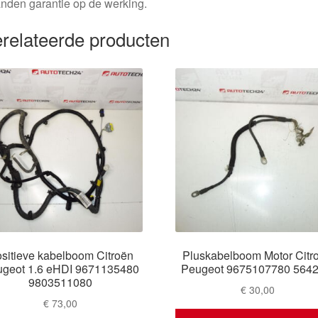
nden garantie op de werking.
relateerde producten
sitieve kabelboom Citroën
Pluskabelboom Motor Citr
geot 1.6 eHDI 9671135480
Peugeot 9675107780 564
9803511080
€
30,00
€
73,00