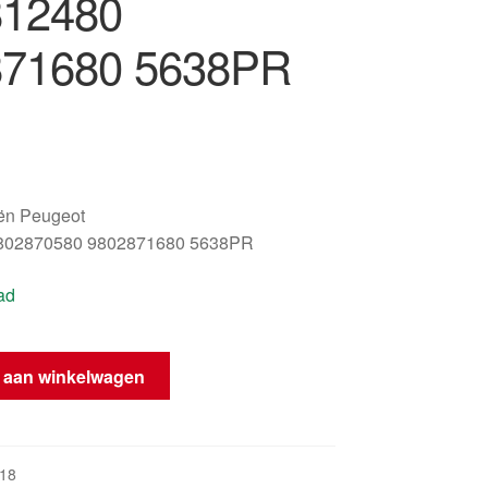
812480
871680 5638PR
oën Peugeot
802870580 9802871680 5638PR
ad
 aan winkelwagen
18