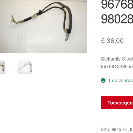
9676
9802
€
36,00
Stellantis Citr
9676812480 9
1 op voorra
Accu
Toevoegen
minpoolkabel
9676812480
9802871680
5638PR
SKU:
9645-P5_K