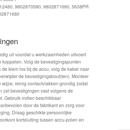
812480, 9802870580, 9802871680, 5638PR
02871680
ingen
lledig uit voordat u werkzaamheden uitvoert
te koppelen. Volg de bevestigingspunten
 de klem los bij de accu, volg de kabel naar
verwijder de bevestigingsbout(ten). Monteer
 wijze, reinig contactvlakken grondig zodat
en zet bevestigingen vast volgens de
nt. Gebruik indien beschikbaar
anbevolen door de fabrikant en zorg voor
tiging. Draag geschikte persoonlijke
orkom kortsluiting tussen accu-polen en