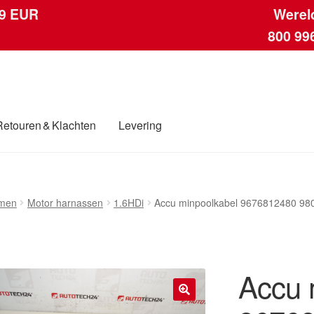
 9 EUR
Werel
800 99
Retouren & Klachten
Levering
ngen
Contact
Kassa
Klachten
Klachtenprocedure
Levering
Mijn acc
men
Motor harnassen
1.6HDi
Accu minpoolkabel 9676812480 9
ding
Winkelwagen
Accu 
🔍