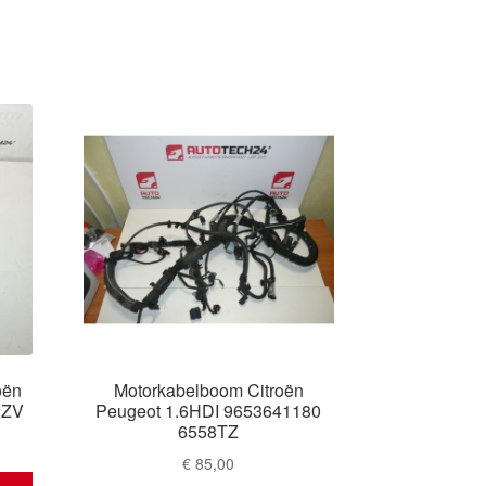
oën
Motorkabelboom Citroën
2ZV
Peugeot 1.6HDI 9653641180
6558TZ
€
85,00