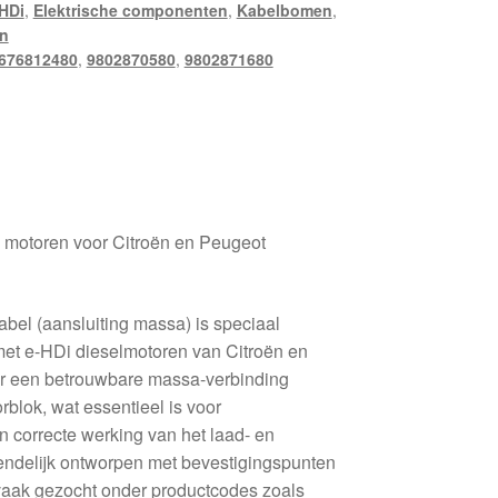
HDi
,
Elektrische componenten
,
Kabelbomen
,
n
676812480
,
9802870580
,
9802871680
 motoren voor Citroën en Peugeot
el (aansluiting massa) is speciaal
met e-HDi dieselmotoren van Citroën en
or een betrouwbare massa-verbinding
blok, wat essentieel is voor
n correcte werking van het laad- en
endelijk ontworpen met bevestigingspunten
vaak gezocht onder productcodes zoals