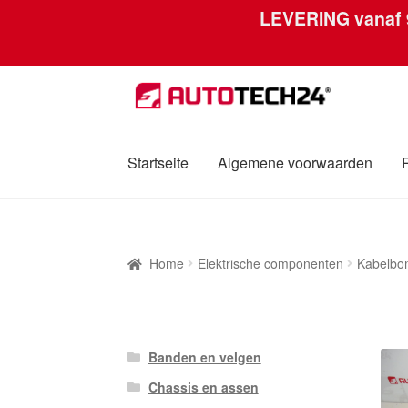
LEVERING vanaf
Ga
Ga
door
naar
naar
de
navigatie
inhoud
Startseite
Algemene voorwaarden
Home
Afdruk
Algemene voorwaarden
Betali
Home
Elektrische componenten
Kabelbo
Over ons
Privacybeleid
Wereldwijde verzen
Banden en velgen
Chassis en assen