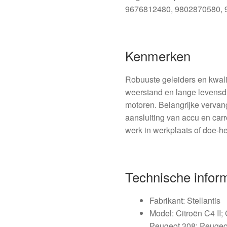
9676812480, 9802870580, 
Kenmerken
Robuuste geleiders en kwali
weerstand en lange levensdu
motoren. Belangrijke vervan
aansluiting van accu en car
werk in werkplaats of doe-he
Technische infor
Fabrikant: Stellantis
Model: Citroën C4 II;
Peugeot 308; Peugeo