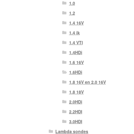
1.0
1.2
1.4 16V
1.4 ik
1.4 VTI
1.4HDi
1.6 16V
1.6HDi
1.8 16V en 2.0 16V
1.8 18V
2.0HDi
2.2HDI
3.0HDI
Lambda sondes