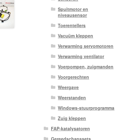
Spuitmotor en
niveausensor
Toerentellers
Vacuüm kleppen
Verwarming servomotoren
Verwarming ventilator
Voerpompen, zuigmanden
Voorgerechten
Weergave
Weerstanden
Windows-stuurprogramma
Zuig kleppen
FAP-katalysatoren
Gereedschapssets