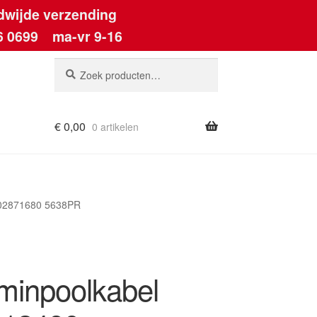
dwijde verzending
6 0699
ma-vr 9-16
Zoeken
Zoeken
naar:
€
0,00
0 artikelen
ount
802871680 5638PR
minpoolkabel