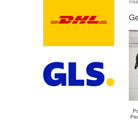
maa
Ge
Po
Peu