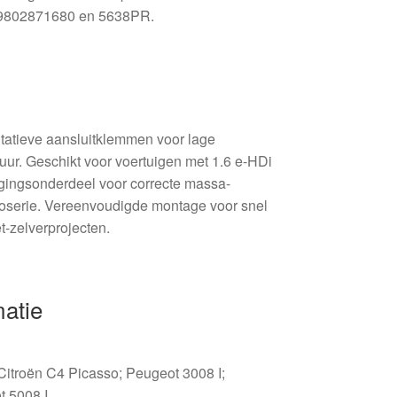
9802871680 en 5638PR.
tatieve aansluitklemmen voor lage
ur. Geschikt voor voertuigen met 1.6 e-HDi
gingsonderdeel voor correcte massa-
roserie. Vereenvoudigde montage voor snel
t-zelverprojecten.
matie
 Citroën C4 Picasso; Peugeot 3008 I;
t 5008 I