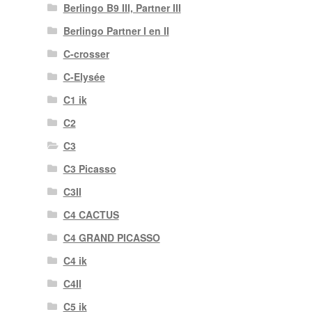
Berlingo B9 III, Partner III
Berlingo Partner I en II
C-crosser
C-Elysée
C1 ik
C2
C3
C3 Picasso
C3II
C4 CACTUS
C4 GRAND PICASSO
C4 ik
C4II
C5 ik