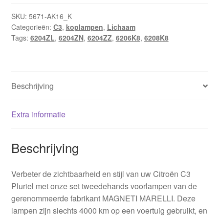
SKU:
5671-AK16_K
Categorieën:
C3
,
koplampen
,
Lichaam
Tags:
6204ZL
,
6204ZN
,
6204ZZ
,
6206K8
,
6208K8
Beschrijving
Extra informatie
Beschrijving
Verbeter de zichtbaarheid en stijl van uw Citroën C3
Pluriel met onze set tweedehands voorlampen van de
gerenommeerde fabrikant MAGNETI MARELLI. Deze
lampen zijn slechts 4000 km op een voertuig gebruikt, en