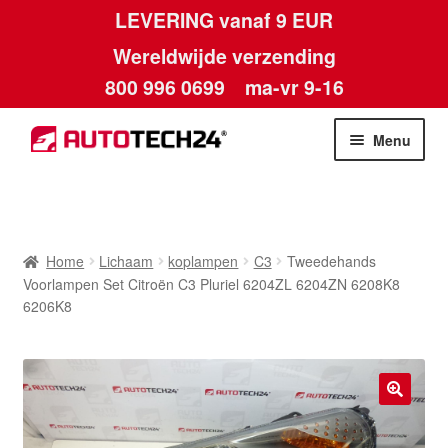
LEVERING vanaf 9 EUR
Wereldwijde verzending
800 996 0699
ma-vr 9-16
Ga
Ga
Menu
door
naar
naar
de
Home
navigatie
inhoud
Afdruk
Home
Lichaam
koplampen
C3
Tweedehands
Voorlampen Set Citroën C3 Pluriel 6204ZL 6204ZN 6208K8
Algemene voorwaarden
6206K8
Betalingen
Contact
🔍