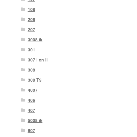
108
206
207
3008 ik
301
307 I en II
308
308 T9
4007
406
407
5008 ik
607