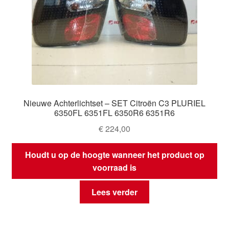
Nieuwe Achterlichtset – SET Citroën C3 PLURIEL
6350FL 6351FL 6350R6 6351R6
€
224,00
Houdt u op de hoogte wanneer het product op
voorraad is
Lees verder