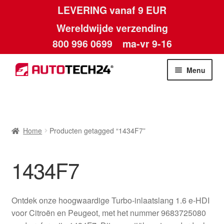
LEVERING vanaf 9 EUR
Wereldwijde verzending
800 996 0699
ma-vr 9-16
Ga
Ga
Menu
door
naar
naar
de
Home
navigatie
inhoud
Afdruk
Home
Producten getagged “1434F7”
Algemene voorwaarden
1434F7
Betalingen
Ontdek onze hoogwaardige Turbo-inlaatslang 1.6 e-HDI
Contact
voor Citroën en Peugeot, met het nummer 9683725080