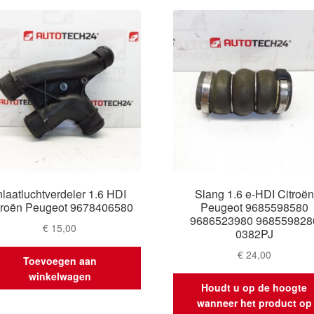
nlaatluchtverdeler 1.6 HDI
Slang 1.6 e-HDI Citroën
troën Peugeot 9678406580
Peugeot 9685598580
9686523980 968559828
€
15,00
0382PJ
€
24,00
Toevoegen aan
winkelwagen
Houdt u op de hoogte
wanneer het product op