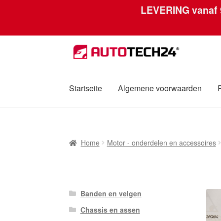
LEVERING vanaf
Ga
Ga
door
naar
naar
de
navigatie
inhoud
Startseite
Algemene voorwaarden
Home
Afdruk
Algemene voorwaarden
Betali
Home
Motor - onderdelen en accessoires
Over ons
Privacybeleid
Wereldwijde verzen
Banden en velgen
Chassis en assen