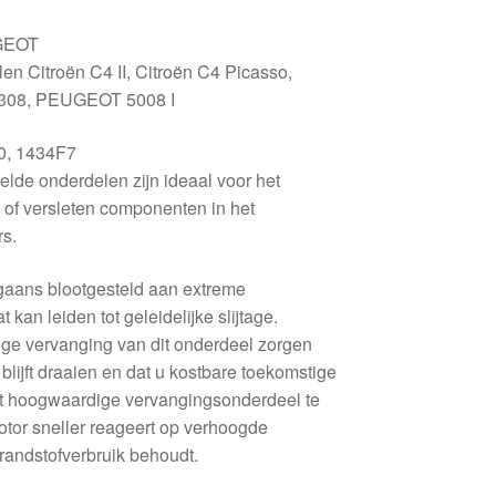
GEOT
en Citroën C4 II, Citroën C4 Picasso,
308, PEUGEOT 5008 I
, 1434F7
lde onderdelen zijn ideaal voor het
of versleten componenten in het
rs.
rgaans blootgesteld aan extreme
kan leiden tot geleidelijke slijtage.
dige vervanging van dit onderdeel zorgen
 blijft draaien en dat u kostbare toekomstige
it hoogwaardige vervangingsonderdeel te
otor sneller reageert op verhoogde
randstofverbruik behoudt.