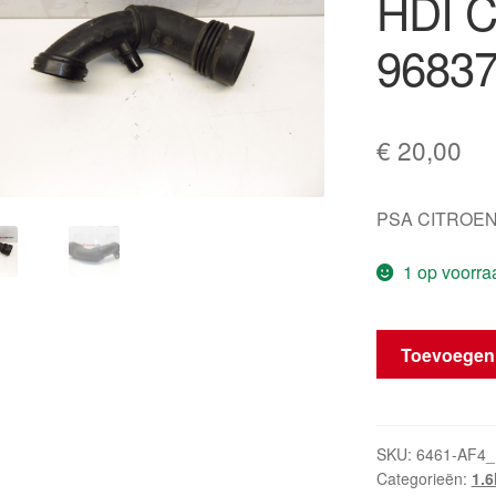
HDI C
96837
€
20,00
PSA CITROEN
1 op voorra
Turbo-
Toevoegen
inlaatslang
1.6
e-
HDI
SKU:
6461-AF4_
Categorieën:
1.6
Citroën