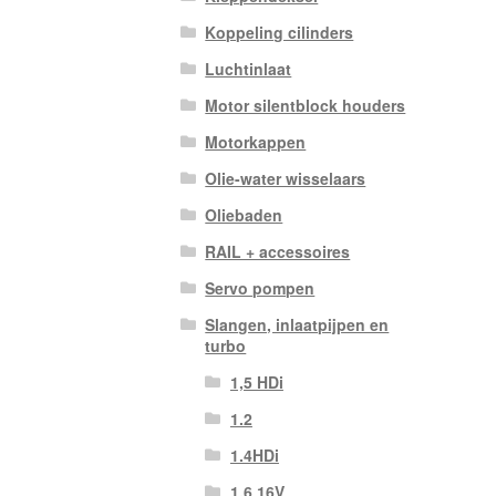
Koppeling cilinders
Luchtinlaat
Motor silentblock houders
Motorkappen
Olie-water wisselaars
Oliebaden
RAIL + accessoires
Servo pompen
Slangen, inlaatpijpen en
turbo
1,5 HDi
1.2
1.4HDi
1.6 16V