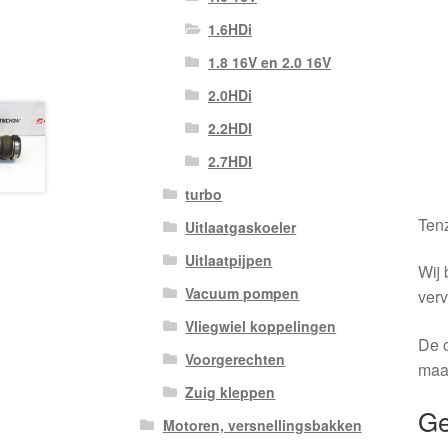
1.6HDi
1.8 16V en 2.0 16V
2.0HDi
2.2HDI
2.7HDI
turbo
Tenz
Uitlaatgaskoeler
Uitlaatpijpen
Wij 
Vacuum pompen
verv
Vliegwiel koppelingen
De o
Voorgerechten
maa
Zuig kleppen
Ge
Motoren, versnellingsbakken