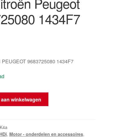
itroën Peugeot
25080 1434F7
 PEUGEOT 9683725080 1434F7
ad
 aan winkelwagen
K4a
HDi
,
Motor - onderdelen en accessoires
,