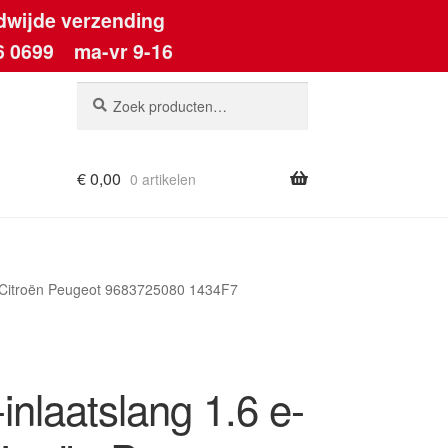
dwijde verzending
6 0699
ma-vr 9-16
Zoeken
Zoeken
naar:
€
0,00
0 artikelen
ount
I Citroën Peugeot 9683725080 1434F7
inlaatslang 1.6 e-