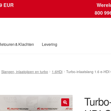
 9 EUR
Werel
800 99
Retouren & Klachten
Levering
ngen
Contact
Kassa
Klachten
Klachtenprocedure
Levering
Mijn acc
Slangen, inlaatpijpen en turbo
1.6HDi
Turbo-inlaatslang 1.6 e-HD
ding
Winkelwagen
Turbo-
🔍