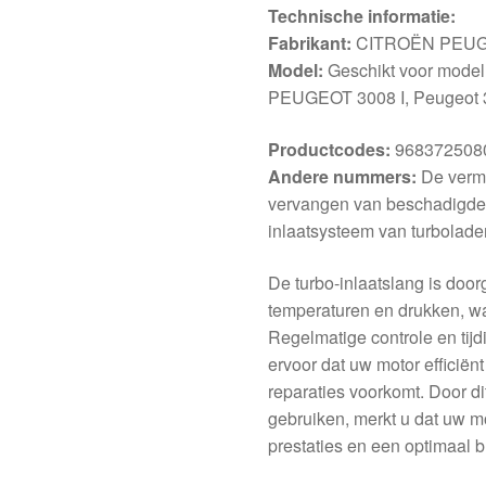
Technische informatie:
Fabrikant:
CITROËN PEU
Model:
Geschikt voor modell
PEUGEOT 3008 I, Peugeot 
Productcodes:
9683725080
Andere nummers:
De verme
vervangen van beschadigde 
inlaatsysteem van turbolade
De turbo-inlaatslang is doo
temperaturen en drukken, wat 
Regelmatige controle en tij
ervoor dat uw motor efficiënt
reparaties voorkomt. Door d
gebruiken, merkt u dat uw m
prestaties en een optimaal b