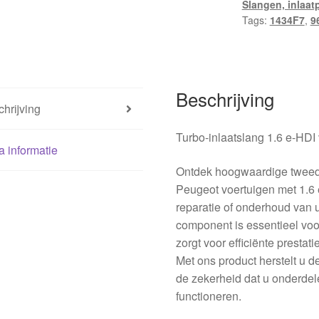
Slangen, inlaat
Peugeot
Tags:
1434F7
,
9
9683725080
1434F7
hoeveelheid
Beschrijving
hrijving
Turbo-inlaatslang 1.6 e-HD
a informatie
Ontdek hoogwaardige tweede
Peugeot voertuigen met 1.6 
reparatie of onderhoud van 
component is essentieel voo
zorgt voor efficiënte prestat
Met ons product herstelt u d
de zekerheid dat u onderdel
functioneren.