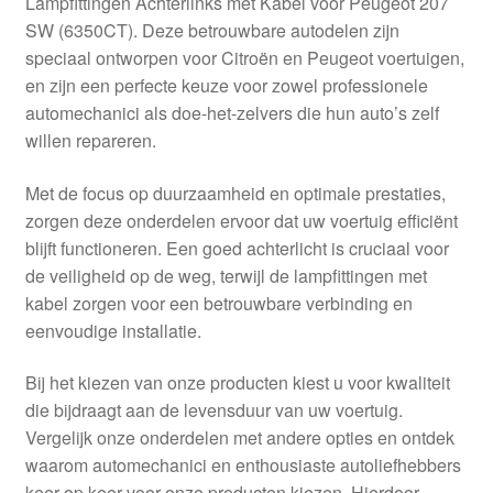
Lampfittingen Achterlinks met Kabel voor Peugeot 207
Kassa
SW (6350CT). Deze betrouwbare autodelen zijn
speciaal ontworpen voor Citroën en Peugeot voertuigen,
Klachten
en zijn een perfecte keuze voor zowel professionele
automechanici als doe-het-zelvers die hun auto’s zelf
Klachtenprocedure
willen repareren.
Levering
Met de focus op duurzaamheid en optimale prestaties,
zorgen deze onderdelen ervoor dat uw voertuig efficiënt
Mijn account
blijft functioneren. Een goed achterlicht is cruciaal voor
de veiligheid op de weg, terwijl de lampfittingen met
kabel zorgen voor een betrouwbare verbinding en
Over ons
eenvoudige installatie.
Privacybeleid
Bij het kiezen van onze producten kiest u voor kwaliteit
die bijdraagt aan de levensduur van uw voertuig.
Wereldwijde verzending
Vergelijk onze onderdelen met andere opties en ontdek
waarom automechanici en enthousiaste autoliefhebbers
Winkelwagen
keer op keer voor onze producten kiezen. Hierdoor