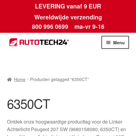
LEVERING vanaf 9 EUR
Wereldwijde verzending
800 996 0699
ma-vr 9-16
Ga
Ga
Menu
door
naar
naar
de
Home
navigatie
inhoud
Afdruk
Home
Producten getagged “6350CT”
Algemene voorwaarden
6350CT
Betalingen
Ontdek onze hoogwaardige producttag voor de Linker
Contact
Achterlicht Peugeot 207 SW (9680158080, 6350CT) en