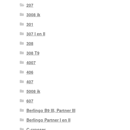
207
3008 ik
301
307 I en II
308
308 T9
4007
406
407
5008 ik
607
Berlingo B9 III, Partner III
Berlingo Partner I en II
C-crosser