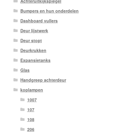
Achteruitkijkspiegel
Bumpers en hun onderdelen
Dashboard vullers
Deur lijstwerk
Deur stopt
Deurkrukken
Expansietanks
Glas
Handgreep achterdeur
koplampen
1007
107
108
206