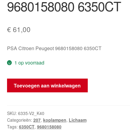
9680158080 6350CT
€
61,00
PSA Citroen Peugeot 9680158080 6350CT
1 op voorraad
Linker
Toevoegen aan winkelwagen
Achterlicht
Peugeot
207
SW
SKU:
6335-V2_K40
Categorieën:
207
,
koplampen
,
Lichaam
9680158080
Tags:
6350CT
,
9680158080
6350CT
hoeveelheid