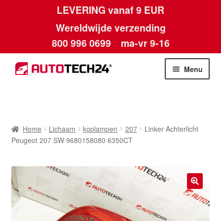
LEVERING vanaf 9 EUR
Wereldwijde verzending
800 996 0699
ma-vr 9-16
Ga
Ga
Menu
door
naar
naar
de
Home
navigatie
inhoud
Afdruk
Home
Lichaam
koplampen
207
Linker Achterlicht
Peugeot 207 SW 9680158080 6350CT
Algemene voorwaarden
Betalingen
🔍
Contact