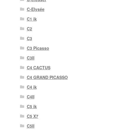
C-Elysée
C1 ik
C2
C3
C3 Picasso
C3II
C4 CACTUS
C4 GRAND PICASSO
C4 ik
C4II
C5 ik
C5 X7
C5II