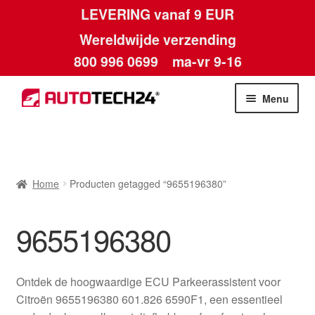
LEVERING vanaf 9 EUR
Wereldwijde verzending
800 996 0699
ma-vr 9-16
Ga
Ga
Menu
door
naar
naar
de
Home
navigatie
inhoud
Afdruk
Home
Producten getagged “9655196380”
Algemene voorwaarden
9655196380
Betalingen
Ontdek de hoogwaardige ECU Parkeerassistent voor
Contact
Citroën 9655196380 601.826 6590F1, een essentieel