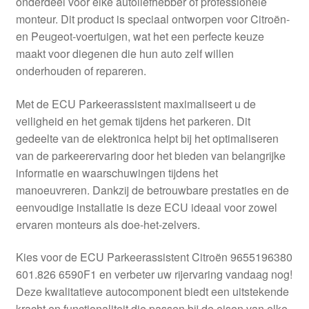
onderdeel voor elke autoliefhebber of professionele
Kassa
monteur. Dit product is speciaal ontworpen voor Citroën-
en Peugeot-voertuigen, wat het een perfecte keuze
Klachten
maakt voor diegenen die hun auto zelf willen
onderhouden of repareren.
Klachtenprocedure
Met de ECU Parkeerassistent maximaliseert u de
Levering
veiligheid en het gemak tijdens het parkeren. Dit
gedeelte van de elektronica helpt bij het optimaliseren
Mijn account
van de parkeerervaring door het bieden van belangrijke
informatie en waarschuwingen tijdens het
manoeuvreren. Dankzij de betrouwbare prestaties en de
Over ons
eenvoudige installatie is deze ECU ideaal voor zowel
ervaren monteurs als doe-het-zelvers.
Privacybeleid
Kies voor de ECU Parkeerassistent Citroën 9655196380
Wereldwijde verzending
601.826 6590F1 en verbeter uw rijervaring vandaag nog!
Deze kwalitatieve autocomponent biedt een uitstekende
Winkelwagen
kracht en functionaliteit die passen bij de eisen van elke