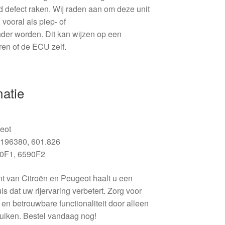
d defect raken. Wij raden aan om deze unit
 vooral als piep- of
er worden. Dit kan wijzen op een
ren of de ECU zelf.
matie
eot
196380, 601.826
0F1, 6590F2
t van Citroën en Peugeot haalt u een
s dat uw rijervaring verbetert. Zorg voor
 en betrouwbare functionaliteit door alleen
ruiken. Bestel vandaag nog!