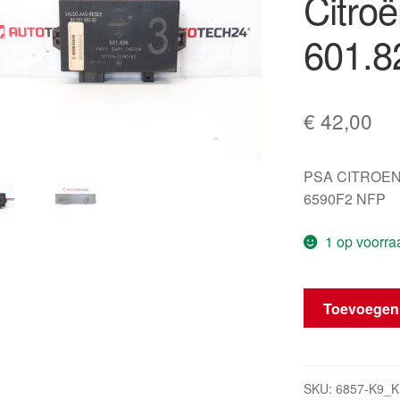
Citro
601.8
€
42,00
PSA CITROEN
6590F2 NFP
1 op voorra
ECU
Toevoegen
Parkeerassiste
Citroën
9655196380
601.826
SKU:
6857-K9_