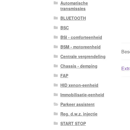
Automatische
transmissies
BLUETOOTH
BSC
BSI - comforteenheid
BSM - motoreenheid
Besc
Centrale vergrendeling
Chassis - demping
Extr
FAP
HID xenon-eenheid
Immobilisatie-eenheid
Parkeer assistent
Reg. d.w.z. injectie
START STOP