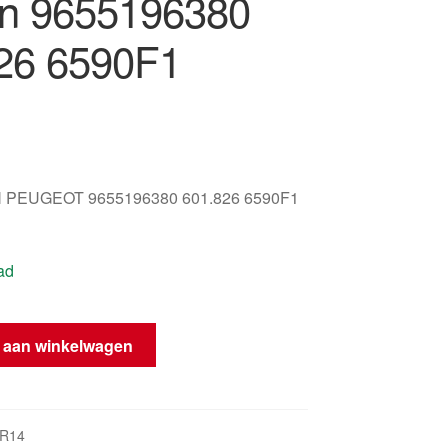
ën 9655196380
26 6590F1
 PEUGEOT 9655196380 601.826 6590F1
ad
 aan winkelwagen
nt
KR14