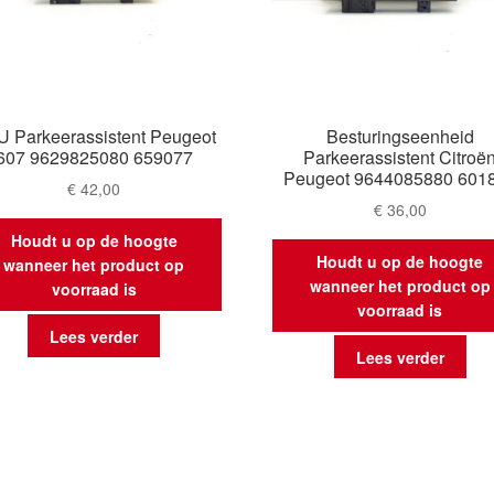
 Parkeerassistent Peugeot
Besturingseenheid
607 9629825080 659077
Parkeerassistent Citroë
Peugeot 9644085880 601
€
42,00
€
36,00
Houdt u op de hoogte
Houdt u op de hoogte
wanneer het product op
wanneer het product op
voorraad is
voorraad is
Lees verder
Lees verder