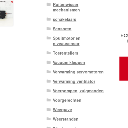
Ruitenwisser
mechanismen
schakelaars
Sensoren
ECU
Spuitmotor en
niveausensor
Toerentellers
Vacuüm kleppen
Verwarming servomotoren
Verwarming ventilator
Voerpompen, zuigmanden
Voorgerechten
Weergave
Weerstanden