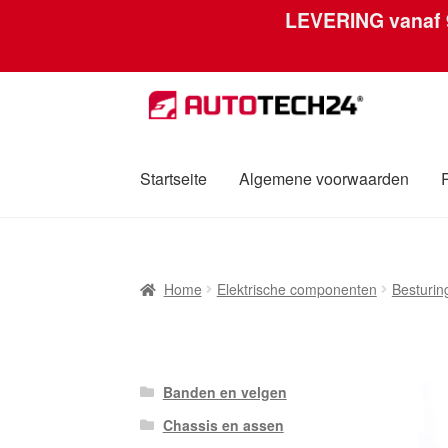
LEVERING vanaf
Ga
Ga
door
naar
naar
de
navigatie
inhoud
Startseite
Algemene voorwaarden
Home
Afdruk
Algemene voorwaarden
Betali
Home
Elektrische componenten
Besturi
Over ons
Privacybeleid
Wereldwijde verzen
Banden en velgen
Chassis en assen