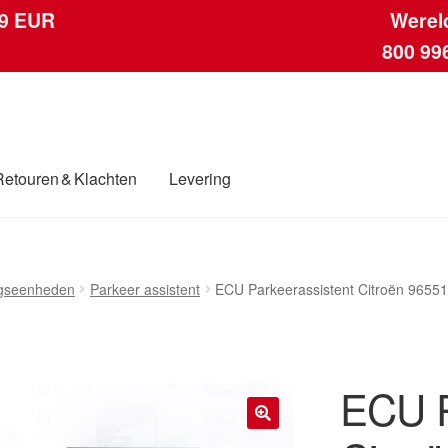
 9 EUR
Werel
800 99
Retouren & Klachten
Levering
ngen
Contact
Kassa
Klachten
Klachtenprocedure
Levering
Mijn acc
ngseenheden
Parkeer assistent
ECU Parkeerassistent Citroën 965
ding
Winkelwagen
ECU P
🔍