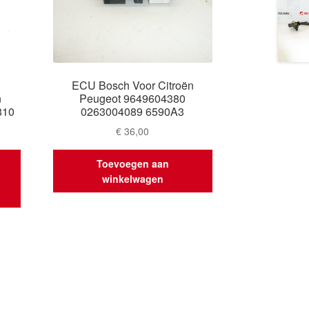
ECU Bosch Voor Citroën
n
Peugeot 9649604380
810
0263004089 6590A3
€
36,00
Toevoegen aan
winkelwagen