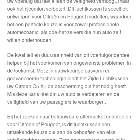
uw voertuig dat niet alleen de veiligheid verhoogt, maar
Kassa
ook het rijcomfort verbetert. Dit luchtkussen is specifiek
ontworpen voor Citroën en Peugeot modellen, waardoor
Klachten
het een perfecte keuze is voor zowel professionele
automechanici als doe-het-zelvers die hun auto zelf
Klachtenprocedure
willen onderhouden.
Levering
De kwaliteit en duurzaamheid van dit voertuigonderdeel
helpen bij het voorkomen van ongewenste problemen in
Mijn account
de toekomst. Met zijn nauwkeurige pasvorm en
geavanceerde technologie biedt het Zijde Luchtkussen
uw Citroën C5 X7 de bescherming die het nodig heeft.
Over ons
Mis deze kans niet om uw auto te verbeteren en de
veiligheid van uw passagiers te waarborgen.
Privacybeleid
Bij het zoeken naar betrouwbare aftermarket onderdelen
Wereldwijde verzending
voor Citroën of Peugeot, is dit luchtkussen een
uitstekende keuze die aan de behoeften van elke
Winkelwagen
autoliefhebber voldoet. Zorg ervoor dat uw voertuig in