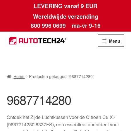
LEVERING vanaf 9 EUR
Wereldwijde verzending
800 996 0699
ma-vr 9-16
Ga
Ga
Menu
door
naar
naar
de
Home
navigatie
inhoud
Afdruk
Home
Producten getagged “9687714280”
Algemene voorwaarden
9687714280
Betalingen
Ontdek het Zijde Luchtkussen voor de Citroën C5 X7
Contact
(9687714280 8337FS), een essentieel onderdeel voor