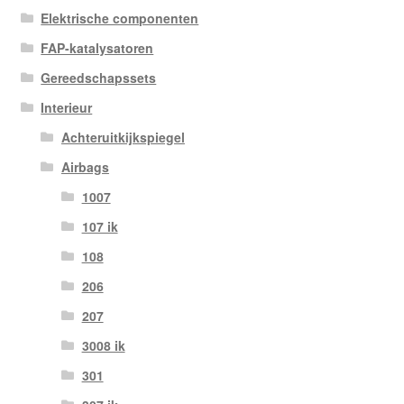
Elektrische componenten
FAP-katalysatoren
Gereedschapssets
Interieur
Achteruitkijkspiegel
Airbags
1007
107 ik
108
206
207
3008 ik
301