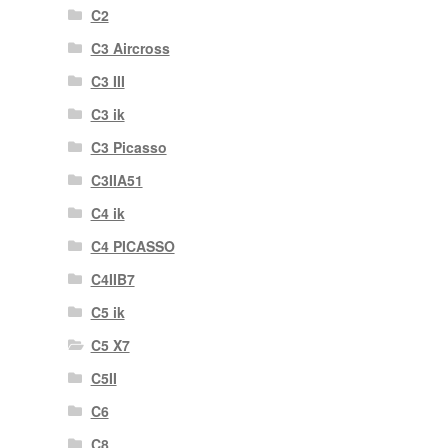
C2
C3 Aircross
C3 III
C3 ik
C3 Picasso
C3IIA51
C4 ik
C4 PICASSO
C4IIB7
C5 ik
C5 X7
C5II
C6
C8