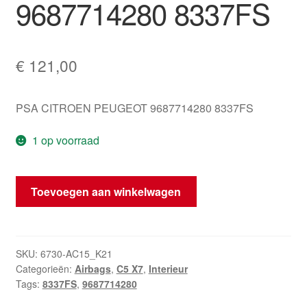
9687714280 8337FS
€
121,00
PSA CITROEN PEUGEOT 9687714280 8337FS
1 op voorraad
Zijde
Toevoegen aan winkelwagen
Luchtkussen
Citroën
C5
X7
SKU:
6730-AC15_K21
Categorieën:
Airbags
,
C5 X7
,
Interieur
9687714280
Tags:
8337FS
,
9687714280
8337FS
hoeveelheid