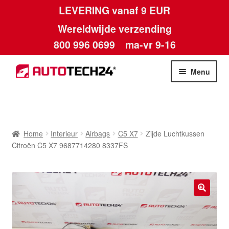
LEVERING vanaf 9 EUR
Wereldwijde verzending
800 996 0699
ma-vr 9-16
Ga
Ga
Menu
door
naar
naar
de
Home
navigatie
inhoud
Afdruk
Home
Interieur
Airbags
C5 X7
Zijde Luchtkussen
Citroën C5 X7 9687714280 8337FS
Algemene voorwaarden
Betalingen
🔍
Contact