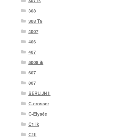
307 ik
308
308 T9
4007
406
407
5008 ik
607
807
BERLIJN II
C-crosser
C-Elysée
C1 ik
C1II