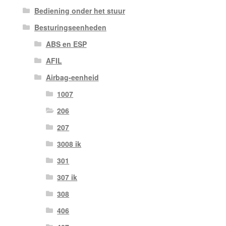
Bediening onder het stuur
Besturingseenheden
ABS en ESP
AFIL
Airbag-eenheid
1007
206
207
3008 ik
301
307 ik
308
406