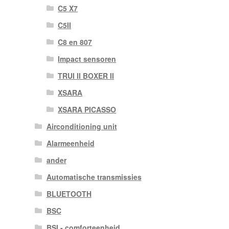
C5 X7
C5II
C8 en 807
Impact sensoren
TRUI II BOXER II
XSARA
XSARA PICASSO
Airconditioning unit
Alarmeenheid
ander
Automatische transmissies
BLUETOOTH
BSC
BSI - comforteenheid