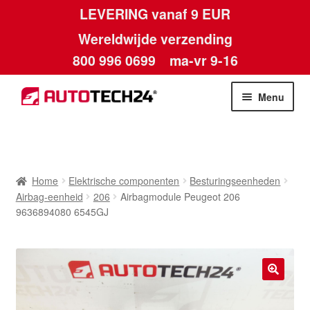
LEVERING vanaf 9 EUR
Wereldwijde verzending
800 996 0699
ma-vr 9-16
Ga
Ga
Menu
door
naar
naar
de
Home
navigatie
inhoud
Afdruk
Home
Elektrische componenten
Besturingseenheden
Airbag-eenheid
206
Airbagmodule Peugeot 206
Algemene voorwaarden
9636894080 6545GJ
Betalingen
Contact
🔍