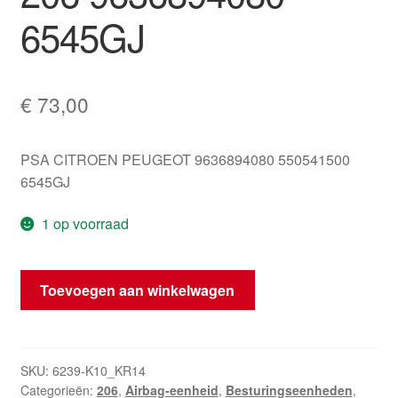
6545GJ
€
73,00
PSA CITROEN PEUGEOT 9636894080 550541500
6545GJ
1 op voorraad
Airbagmodule
Toevoegen aan winkelwagen
Peugeot
206
9636894080
6545GJ
SKU:
6239-K10_KR14
Categorieën:
206
,
Airbag-eenheid
,
Besturingseenheden
,
hoeveelheid