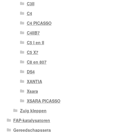
C3II
C4
C4 PICASSO
C4IIB7
C5 I en II
C5 X7
C8 en 807
DS4
XANTIA
Xsara
XSARA PICASSO
Zuig kleppen
FAP-katalysatoren
Gereedschapssets