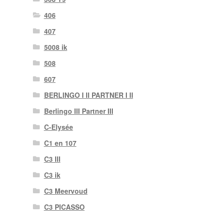
406
407
5008 ik
508
607
BERLINGO I II PARTNER I II
Berlingo III Partner III
C-Elysée
C1 en 107
C3 III
C3 ik
C3 Meervoud
C3 PICASSO