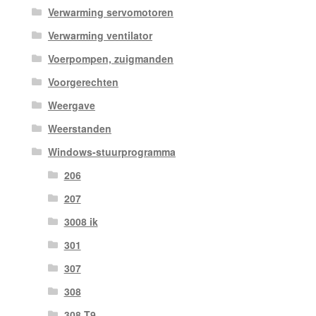
Verwarming servomotoren
Verwarming ventilator
Voerpompen, zuigmanden
Voorgerechten
Weergave
Weerstanden
Windows-stuurprogramma
206
207
3008 ik
301
307
308
308 T9