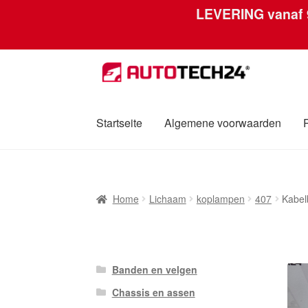
LEVERING vanaf
Ga
Ga
door
naar
naar
de
navigatie
inhoud
Startseite
Algemene voorwaarden
Home
Afdruk
Algemene voorwaarden
Betali
Home
Lichaam
koplampen
407
Kabel
Over ons
Privacybeleid
Wereldwijde verzen
Banden en velgen
Chassis en assen