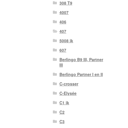
308 T9
4007
406
407
5008 ik
607
Berlingo B9 III, Partner
III
Berlingo Partner I en II
C-crosser
C-Elysée
C1 ik
C2
C3