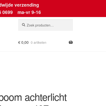
dwijde verzending
6 0699
ma-vr 9-16
Zoeken
Zoeken
naar:
€
0,00
0 artikelen
ount
boom achterlicht