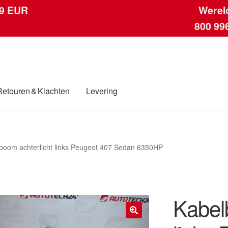
 9 EUR
Werel
800 99
Retouren & Klachten
Levering
ngen
Contact
Kassa
Klachten
Klachtenprocedure
Levering
Mijn acc
boom achterlicht links Peugeot 407 Sedan 6350HP
ding
Winkelwagen
Kabel
🔍