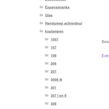
Expansietanks
Glas
Handgreep achterdeur
koplampen
1007
Besc
107
Extr
108
206
207
3008 ik
301
307 I en II
308