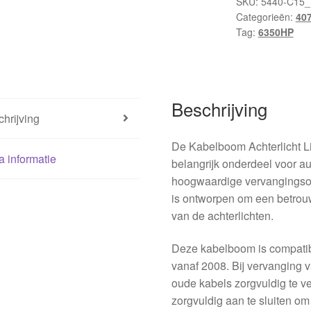
SKU:
5440-C15_
Categorieën:
40
Tag:
6350HP
Beschrijving
hrijving
De Kabelboom Achterlicht L
a informatie
belangrijk onderdeel voor a
hoogwaardige vervangingso
is ontworpen om een betrou
van de achterlichten.
Deze kabelboom is compati
vanaf 2008. Bij vervanging 
oude kabels zorgvuldig te 
zorgvuldig aan te sluiten o