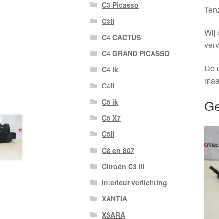
C3 Picasso
Tenz
C3II
Wij 
C4 CACTUS
verv
C4 GRAND PICASSO
De o
C4 ik
maa
C4II
Ge
C5 ik
C5 X7
C5II
C8 en 807
Citroën C3 III
Interieur verlichting
XANTIA
XSARA