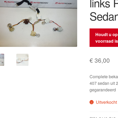
links
Seda
Houdt u op
voorraad i
€
36,00
Complete beka
407 sedan uit 2
gegarandeerd
Uitverkocht