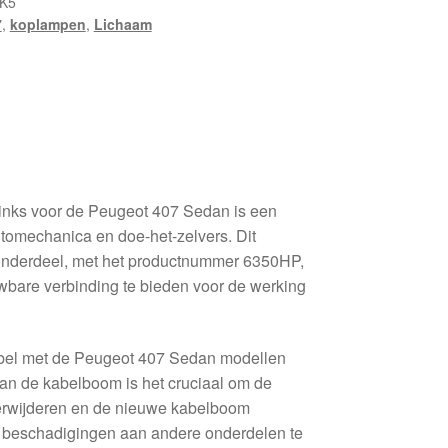
K5
7
,
koplampen
,
Lichaam
inks voor de Peugeot 407 Sedan is een
utomechanica en doe-het-zelvers. Dit
nderdeel, met het productnummer 6350HP,
wbare verbinding te bieden voor de werking
bel met de Peugeot 407 Sedan modellen
van de kabelboom is het cruciaal om de
verwijderen en de nieuwe kabelboom
m beschadigingen aan andere onderdelen te