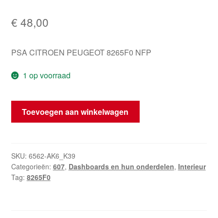
€
48,00
PSA CITROEN PEUGEOT 8265F0 NFP
1 op voorraad
Dashboardpaneel
Toevoegen aan winkelwagen
Peugeot
607
8265F0
hoeveelheid
SKU:
6562-AK6_K39
Categorieën:
607
,
Dashboards en hun onderdelen
,
Interieur
Tag:
8265F0