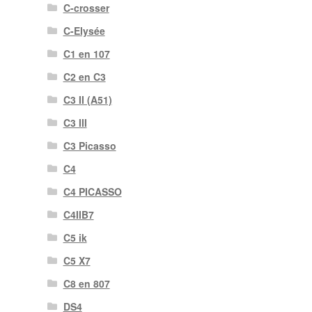
C-crosser
C-Elysée
C1 en 107
C2 en C3
C3 II (A51)
C3 III
C3 Picasso
C4
C4 PICASSO
C4IIB7
C5 ik
C5 X7
C8 en 807
DS4