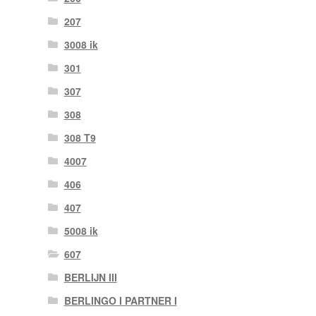
207
3008 ik
301
307
308
308 T9
4007
406
407
5008 ik
607
BERLIJN III
BERLINGO I PARTNER I