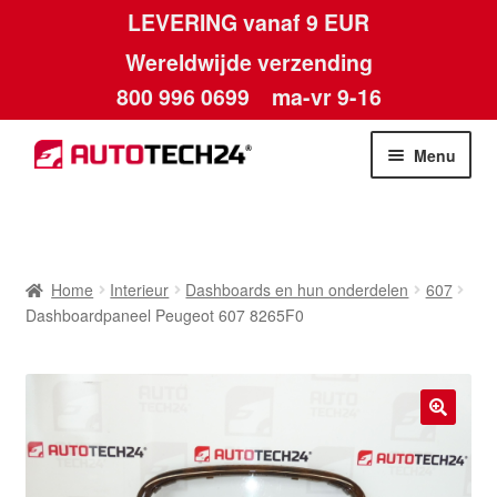
LEVERING vanaf 9 EUR
Wereldwijde verzending
800 996 0699
ma-vr 9-16
Ga
Ga
Menu
door
naar
naar
de
Home
navigatie
inhoud
Afdruk
Home
Interieur
Dashboards en hun onderdelen
607
Dashboardpaneel Peugeot 607 8265F0
Algemene voorwaarden
Betalingen
🔍
Contact