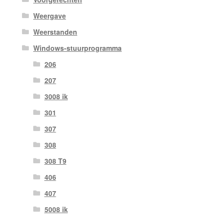
Weergave
Weerstanden
Windows-stuurprogramma
206
207
3008 ik
301
307
308
308 T9
406
407
5008 ik