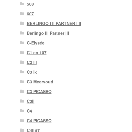
508
607
BERLINGO I II PARTNER I II
Berlingo III Partner III
C-Elysée
C1 en 107
C3 III
C3 ik
C3 Meervoud
C3 PICASSO
C3II
C4
C4 PICASSO
C4IIB7