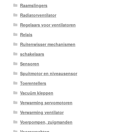
Raamslingers
Radiatorventilator
Regelaars voor ventilatoren
Relais
Ruitenwisser mechanismen
schakelaars
Sensoren
Spuitmotor en niveausensor
Toerentellers
Vacuüm kleppen
Verwarming servomotoren
Verwarming ventilator
Voerpompen, zuigmanden
Voorgerechten