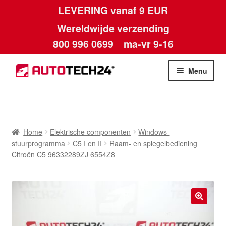
LEVERING vanaf 9 EUR
Wereldwijde verzending
800 996 0699
ma-vr 9-16
Ga
Ga
Menu
door
naar
naar
de
Home
navigatie
inhoud
Afdruk
Home
Elektrische componenten
Windows-
stuurprogramma
C5 I en II
Raam- en spiegelbediening
Algemene voorwaarden
Citroën C5 96332289ZJ 6554Z8
Betalingen
Contact
🔍