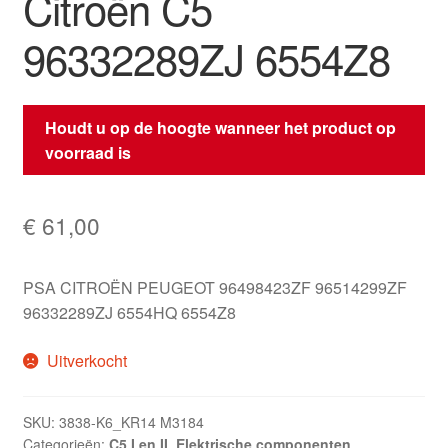
Citroën C5
96332289ZJ 6554Z8
Houdt u op de hoogte wanneer het product op
voorraad is
€
61,00
PSA CITROËN PEUGEOT 96498423ZF 96514299ZF
96332289ZJ 6554HQ 6554Z8
Uitverkocht
SKU:
3838-K6_KR14 M3184
Categorieën:
C5 I en II
,
Elektrische componenten
,