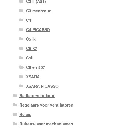
C3 II (A51)
C3 meervoud
C4
C4 PICASSO
C5 ik
C5 X7
C5II
C8 en 807
XSARA
XSARA PICASSO
Radiatorventilator
Regelaars voor ventilatoren
Relais
Ruitenwisser mechanismen