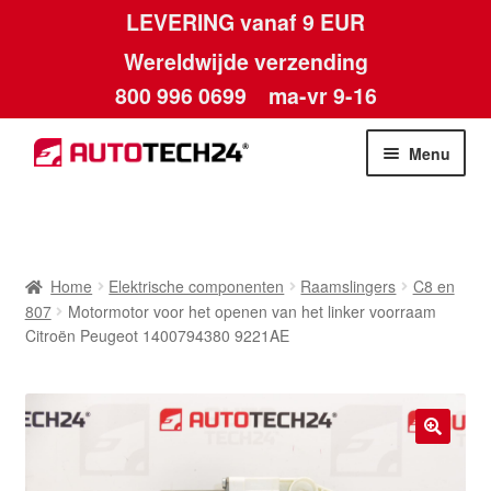
LEVERING vanaf 9 EUR
Wereldwijde verzending
800 996 0699
ma-vr 9-16
Ga
Ga
Menu
door
naar
naar
de
Home
navigatie
inhoud
Afdruk
Home
Elektrische componenten
Raamslingers
C8 en
807
Motormotor voor het openen van het linker voorraam
Algemene voorwaarden
Citroën Peugeot 1400794380 9221AE
Betalingen
Contact
🔍