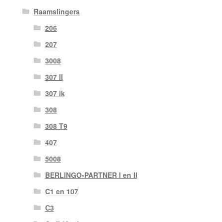
Raamslingers
206
207
3008
307 II
307 ik
308
308 T9
407
5008
BERLINGO-PARTNER I en II
C1 en 107
C3