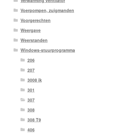
Verwarming ventilator
Voerpompen, zuigmanden
Voorgerechten
Weergave
Weerstanden
Windows-stuurprogramma
206
207
3008 ik
301
307
308
308 T9
406