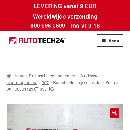
LEVERING vanaf 9 EUR
Wereldwijde verzending
800 996 0699
ma-vr 9-16
Ga
Ga
Menu
door
naar
naar
de
Home
navigatie
inhoud
Afdruk
Home
Elektrische componenten
Windows-
stuurprogramma
307
Raambedieningsschakelaar Peugeot
Algemene voorwaarden
307 96531123XT 6554KS
Betalingen
Contact
🔍