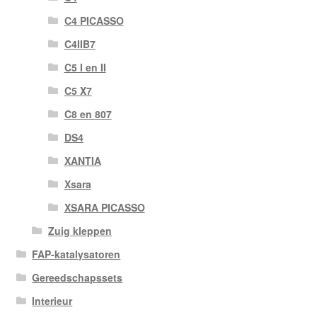
C4 PICASSO
C4IIB7
C5 I en II
C5 X7
C8 en 807
DS4
XANTIA
Xsara
XSARA PICASSO
Zuig kleppen
FAP-katalysatoren
Gereedschapssets
Interieur