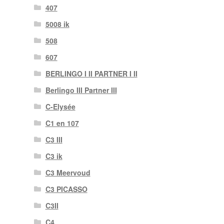
407
5008 ik
508
607
BERLINGO I II PARTNER I II
Berlingo III Partner III
C-Elysée
C1 en 107
C3 III
C3 ik
C3 Meervoud
C3 PICASSO
C3II
C4