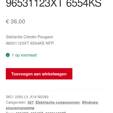
96531123XT 6554KS
€
36,00
Stellantis Citroën Peugeot
96531123XT 6554KS NFP
1 op voorraad
Raambedieningsschakelaar
Toevoegen aan winkelwagen
Peugeot
307
96531123XT
6554KS
SKU:
2282-L5_K18 M2282
Categorieën:
307
,
Elektrische componenten
,
Windows-
hoeveelheid
stuurprogramma